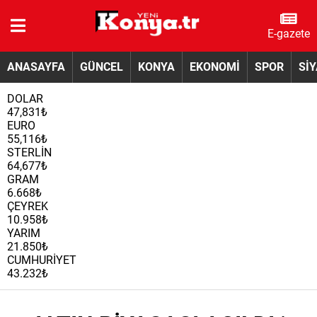
E-gazete
ANASAYFA
GÜNCEL
KONYA
EKONOMİ
SPOR
Sİ
DOLAR
47,831₺
EURO
55,116₺
STERLİN
64,677₺
GRAM
6.668₺
ÇEYREK
10.958₺
YARIM
21.850₺
CUMHURİYET
43.232₺