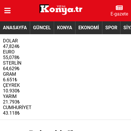
E-gazete
ANASAYFA
GÜNCEL
KONYA
EKONOMİ
SPOR
Sİ
DOLAR
47,824₺
EURO
55,078₺
STERLİN
64,629₺
GRAM
6.651₺
ÇEYREK
10.930₺
YARIM
21.793₺
CUMHURİYET
43.118₺