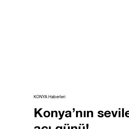
KONYA Haberleri
Konya’nın sevil
acı günü!