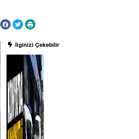
İlginizi Çekebilir