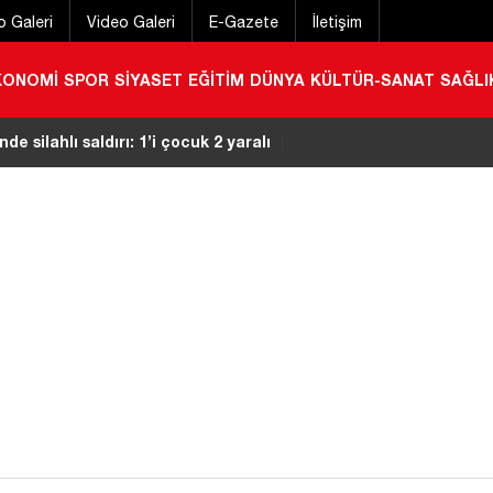
o Galeri
Video Galeri
E-Gazete
İletişim
KONOMİ
SPOR
SİYASET
EĞİTİM
DÜNYA
KÜLTÜR-SANAT
SAĞLI
ak isteyen otomobile 2 motosiklet ok gibi saplandı