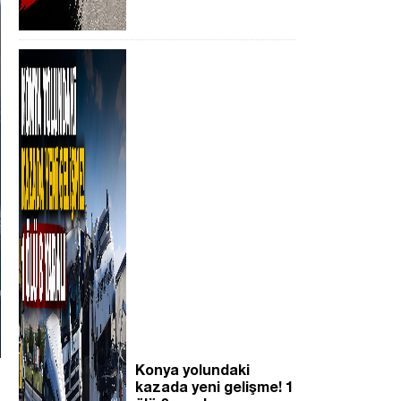
Konya yolundaki
kazada yeni gelişme! 1