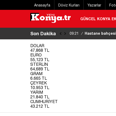
Anasayfa
Döviz Kurları
Yazarlar
Fot
GÜNCEL
KONYA
E
Son Dakika
“U’’ dönüşü yapm
09:18
/
|
DOLAR
47,868 TL
EURO
55,123 TL
STERLİN
64,689 TL
GRAM
6.665 TL
ÇEYREK
10.953 TL
YARIM
21.840 TL
CUMHURİYET
43.212 TL