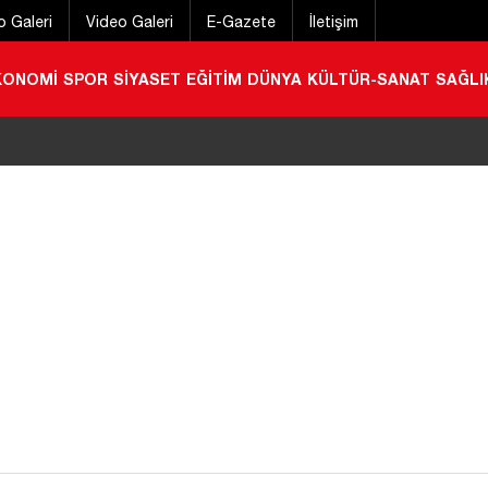
o Galeri
Video Galeri
E-Gazete
İletişim
KONOMİ
SPOR
SİYASET
EĞİTİM
DÜNYA
KÜLTÜR-SANAT
SAĞLI
ürk’ten Mekpan Panel’e ziyaret
|