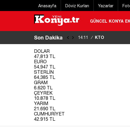
Anasayfa
Döviz Kurları
Yazarlar
Fot
GÜNCEL
KONYA
E
Son Dakika
KTO Başkanı Özt
14:11
/
DOLAR
47,813 TL
EURO
54,947 TL
STERLİN
64,385 TL
GRAM
6.620 TL
ÇEYREK
10.878 TL
YARIM
21.690 TL
CUMHURİYET
42.915 TL