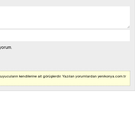
yorum.
uyucuların kendilerine ait görüşlerdir. Yazılan yorumlardan yenikonya.com.tr