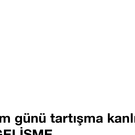
 günü tartışma kanlı 
GELİŞME