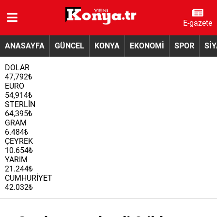
E-gazete
ANASAYFA
GÜNCEL
KONYA
EKONOMİ
SPOR
Sİ
DOLAR
47,792₺
EURO
54,914₺
STERLİN
64,395₺
GRAM
6.484₺
ÇEYREK
10.654₺
YARIM
21.244₺
CUMHURİYET
42.032₺