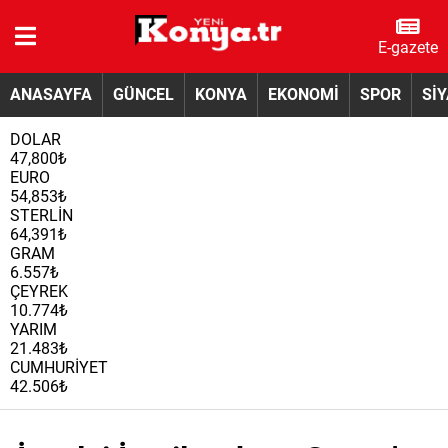
E-gazete
ANASAYFA
GÜNCEL
KONYA
EKONOMİ
SPOR
Sİ
DOLAR
47,800₺
EURO
54,853₺
STERLİN
64,391₺
GRAM
6.557₺
ÇEYREK
10.774₺
YARIM
21.483₺
CUMHURİYET
42.506₺