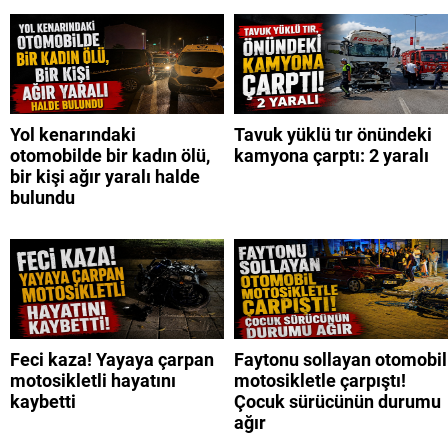
Yol kenarındaki
Tavuk yüklü tır önündeki
otomobilde bir kadın ölü,
kamyona çarptı: 2 yaralı
bir kişi ağır yaralı halde
bulundu
Feci kaza! Yayaya çarpan
Faytonu sollayan otomobil
motosikletli hayatını
motosikletle çarpıştı!
kaybetti
Çocuk sürücünün durumu
ağır