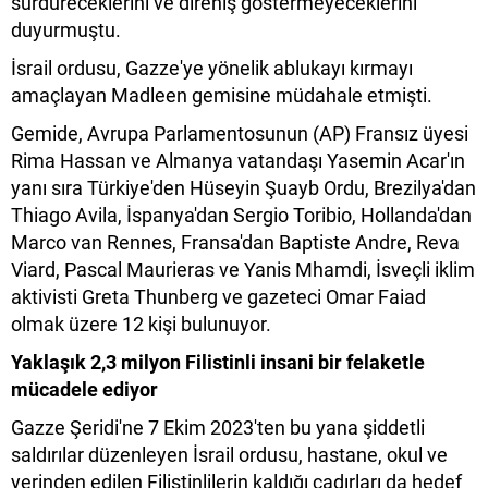
sürdüreceklerini ve direniş göstermeyeceklerini
duyurmuştu.
İsrail ordusu, Gazze'ye yönelik ablukayı kırmayı
amaçlayan Madleen gemisine müdahale etmişti.
Gemide, Avrupa Parlamentosunun (AP) Fransız üyesi
Rima Hassan ve Almanya vatandaşı Yasemin Acar'ın
yanı sıra Türkiye'den Hüseyin Şuayb Ordu, Brezilya'dan
Thiago Avila, İspanya'dan Sergio Toribio, Hollanda'dan
Marco van Rennes, Fransa'dan Baptiste Andre, Reva
Viard, Pascal Maurieras ve Yanis Mhamdi, İsveçli iklim
aktivisti Greta Thunberg ve gazeteci Omar Faiad
olmak üzere 12 kişi bulunuyor.
Yaklaşık 2,3 milyon Filistinli insani bir felaketle
mücadele ediyor
Gazze Şeridi'ne 7 Ekim 2023'ten bu yana şiddetli
saldırılar düzenleyen İsrail ordusu, hastane, okul ve
yerinden edilen Filistinlilerin kaldığı çadırları da hedef