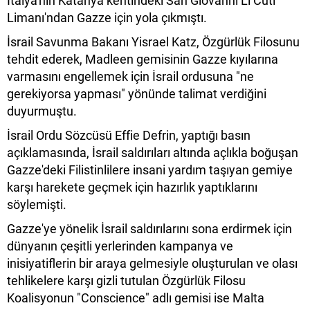
İtalya'nın Katanya kentindeki San Giovanni Li Cuti
Limanı'ndan Gazze için yola çıkmıştı.
İsrail Savunma Bakanı Yisrael Katz, Özgürlük Filosunu
tehdit ederek, Madleen gemisinin Gazze kıyılarına
varmasını engellemek için İsrail ordusuna "ne
gerekiyorsa yapması" yönünde talimat verdiğini
duyurmuştu.
İsrail Ordu Sözcüsü Effie Defrin, yaptığı basın
açıklamasında, İsrail saldırıları altında açlıkla boğuşan
Gazze'deki Filistinlilere insani yardım taşıyan gemiye
karşı harekete geçmek için hazırlık yaptıklarını
söylemişti.
Gazze'ye yönelik İsrail saldırılarını sona erdirmek için
dünyanın çeşitli yerlerinden kampanya ve
inisiyatiflerin bir araya gelmesiyle oluşturulan ve olası
tehlikelere karşı gizli tutulan Özgürlük Filosu
Koalisyonun "Conscience" adlı gemisi ise Malta