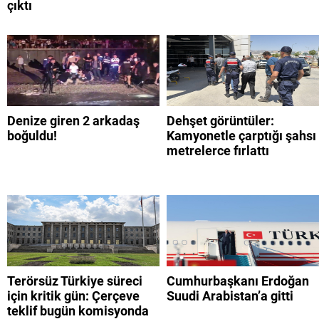
çıktı
Denize giren 2 arkadaş
Dehşet görüntüler:
boğuldu!
Kamyonetle çarptığı şahsı
metrelerce fırlattı
Terörsüz Türkiye süreci
Cumhurbaşkanı Erdoğan
için kritik gün: Çerçeve
Suudi Arabistan’a gitti
teklif bugün komisyonda