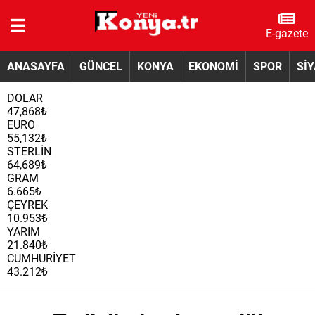
E-gazete
ANASAYFA
GÜNCEL
KONYA
EKONOMİ
SPOR
Sİ
DOLAR
47,868₺
EURO
55,132₺
STERLİN
64,689₺
GRAM
6.665₺
ÇEYREK
10.953₺
YARIM
21.840₺
CUMHURİYET
43.212₺