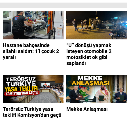
Hastane bahçesinde
“U’’ dönüşü yapmak
silahlı saldırı: 1’i çocuk 2
isteyen otomobile 2
yaralı
motosiklet ok gibi
saplandı
Terörsüz Türkiye yasa
Mekke Anlaşması
teklifi Komisyon’dan geçti