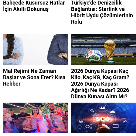
Bahçede Kusursuz Hatlar
Türkiye’de Denizcilik
İçin Akıllı Dokunuş
Bağlantısı: Starlink ve
Hibrit Uydu Çözümlerinin
Rolü
Mal Rejimi Ne Zaman
2026 Dünya Kupası Kaç
Başlar ve Sona Erer? Kısa
Kilo, Kaç KG, Kaç Gram?
Rehber
2026 Dünya Kupası
Ağırlığı Ne Kadar? 2026
Dünya Kupası Altın Mı?