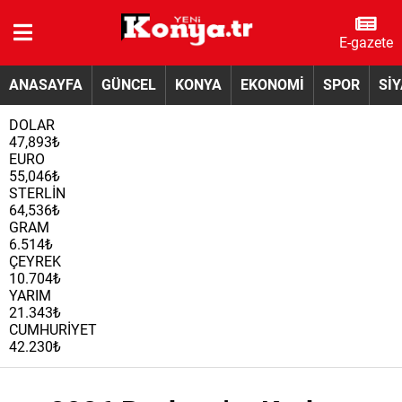
E-gazete
ANASAYFA
GÜNCEL
KONYA
EKONOMİ
SPOR
Sİ
DOLAR
47,893₺
EURO
55,046₺
STERLİN
64,536₺
GRAM
6.514₺
ÇEYREK
10.704₺
YARIM
21.343₺
CUMHURİYET
42.230₺