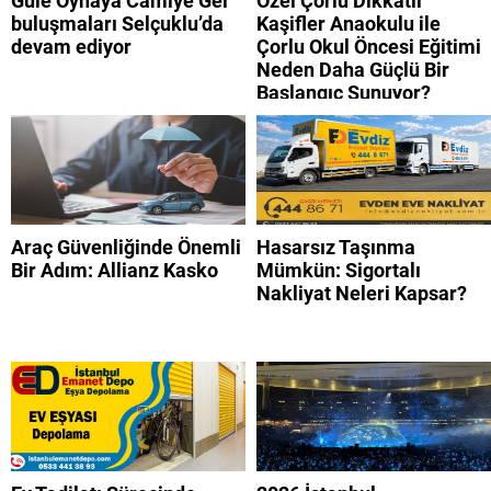
Güle Oynaya Camiye Gel
Özel Çorlu Dikkatli
buluşmaları Selçuklu’da
Kaşifler Anaokulu ile
devam ediyor
Çorlu Okul Öncesi Eğitimi
Neden Daha Güçlü Bir
Başlangıç Sunuyor?
Araç Güvenliğinde Önemli
Hasarsız Taşınma
Bir Adım: Allianz Kasko
Mümkün: Sigortalı
Nakliyat Neleri Kapsar?