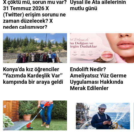
X çöktü mü, sorun mu var?
Uysal ile Ata ailelerinin
31 Temmuz 2026 X
mutlu günü
(Twitter) erişim sorunu ne
zaman düzelecek? X
neden çalışmıyor?
Konya’da kız öğrenciler
Endolift Nedir?
“Yazımda Kardeşlik Var’’
Ameliyatsız Yüz Germe
kampında bir araya geldi
Uygulaması Hakkında
Merak Edilenler