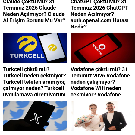
Claude Çöktü Mü? 31
ChatGPT Çöktü Mü? 31
Temmuz 2026 Claude
Temmuz 2026 ChatGPT
Neden Açılmıyor? Claude
Neden Açılmıyor?
AI Erişim Sorunu Mu Var?
auth.openai.com Hatası
Nedir?
Turkcell çöktü mü?
Vodafone çöktü mü? 31
Turkcell neden çekmiyor?
Temmuz 2026 Vodafone
Turkcell telefen aramıyor,
neden çalışmıyor?
çalmıyor neden? Turkcell
Vodafone Wifi neden
uygulamaya giremiyorum
çekmiyor? Vodafone
neden? Turkcell internet
mobil uygulamaya neden
neden yavaş?
giremiyorum?