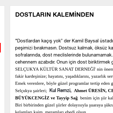
DOSTLARIN KALEMİNDEN
"Dostlardan kaçış yok” der Kamil Baysal üstad
peşimizi bırakmasın. Dostsuz kalmak, öksüz ka
sofralarında, dost meclislerinde bulunamamak… 
cehennem azabıdır. Onun için dost biriktirmek g
SELÇUKYA KÜLTÜR SANAT DERNEĞİ' nin önemli bi
fakir kardeşinize; hayatını, yaşadıklarını, yazarlık se
Emek verenlere, böyle güzel programlar tertip eden g
Kul Remzi,
Selçukya şairleri;
Ahmet ÜRESİN, C
BÜYÜKCENGİZ ve Tayyip Sağ
benim için şiir 
Biri birbirinden güzel şiirler dolayısıyla şuaraya şü
kelamları kaim, meramları ebedi olsun.