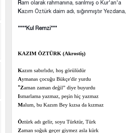
R
am olarak rahmanına, sarılmış o Kur'an'a
K
azım Öztürk daim adı, sığınmıştır Yezdana,
****Kul Remzi***
KAZIM ÖZTÜRK (Akrostiş)
K
azım sabırlıdır, hoş görülüdür
A
ymanas çocuğu Bükçe'dir yurdu
"
Z
aman zaman değil” diye buyurdu
I
smarlama yazmaz, peşin hiç yazmaz
M
alum, bu Kazım Bey kızsa da kızmaz
Ö
ztürk adı gelir, soyu Türktür, Türk
Z
aman soğuk geçer giymez asla kürk