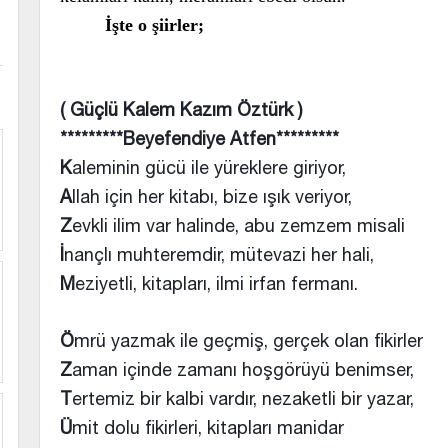
İşte o şiirler;
( Güçlü Kalem Kazım Öztürk )
*********Beyefendiye Atfen*********
K
aleminin gücü ile yüreklere giriyor,
A
llah için her kitabı, bize ışık veriyor,
Z
evkli ilim var halinde, abu zemzem misali
İ
nançlı muhteremdir, mütevazi her hali,
M
eziyetli, kitapları, ilmi irfan fermanı.
Ö
mrü yazmak ile geçmiş, gerçek olan fikirler
Z
aman içinde zamanı hoşgörüyü benimser,
T
ertemiz bir kalbi vardır, nezaketli bir yazar,
Ü
mit dolu fikirleri, kitapları manidar