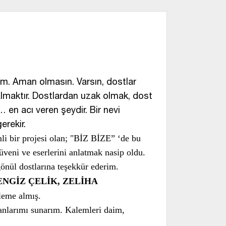
ım. Aman olmasın. Varsın, dostlar
lmaktır. Dostlardan uzak olmak, dost
en acı veren şeydir. Bir nevi
erekir.
r projesi olan; "BİZ BİZE” ‘de bu
rüveni ve eserlerini anlatmak nasip oldu.
önül dostlarına teşekkür ederim.
ENGİZ ÇELİK, ZELİHA
kaleme almış.
kranlarımı sunarım. Kalemleri daim,