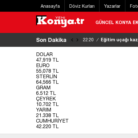
Anasayfa
Döviz Kurları
Yazarlar
Fot
GÜNCEL
KONYA
E
Son Dakika
Eğitim uçağı kaz
22:20
/
DOLAR
47,919 TL
EURO
55,078 TL
STERLİN
64,566 TL
GRAM
6.512 TL
ÇEYREK
10.702 TL
YARIM
21.338 TL
CUMHURİYET
42.220 TL