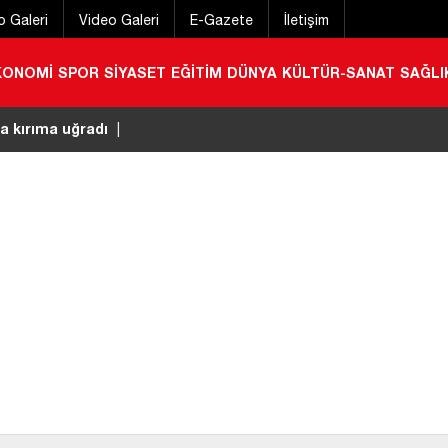
o Galeri
Video Galeri
E-Gazete
İletişim
KONOMİ
SPOR
SİYASET
EĞİTİM
DÜNYA
KÜLTÜR-SANAT
SAĞLI
a kırıma uğradı
|