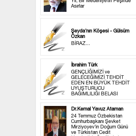
Yıl, Bir Medeniyetin Peşinde
Asırlar
Şeyda’nın Köşesi - Gülsüm
Özkan
BİRAZ…
İbrahim Türk
GENÇLİĞİMİZİ ve
GELECEĞİMİZİ TEHDİT
EDEN EN BÜYÜK TEHDİT
UYUŞTURUCU
BAĞIMLILIĞI BELASI
Dr.Kemal Yavuz Ataman
24 Temmuz Özbekistan
Cumhurbaşkanı Şevket
Mirziyoyev’in Doğum Günü
ve Türkistan Cedit