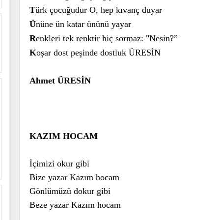
T
ürk çocuğudur O, hep kıvanç duyar
Ü
nüne ün katar ününü yayar
R
enkleri tek renktir hiç sormaz: "Nesin?”
K
oşar dost peşinde dostluk ÜRESİN
Ahmet ÜRESİN
KAZIM HOCAM
İçimizi okur gibi
Bize yazar Kazım hocam
Gönlümüzü dokur gibi
Beze yazar Kazım hocam