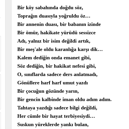
Bir köy sabahında doğdu söz,
Toprağın duasıyla yoğruldu öz…
Bir annenin duası, bir babanın izinde
Bir ömür, hakikate yürüdü sessizce
Adı, yalnız bir isim değildi artık,
Bir meş'ale oldu karanlığa karşı dik…
Kalem dediğin onda emanet gibi,
Söz dediğin, bir hakikat nefesi gibi,
O, sınıflarda sadece ders anlatmadı,
Gönüllere harf harf umut yazdı
Bir çocuğun gözünde yarın,
Bir gencin kalbinde iman oldu adım adım.
Tahtaya yazdığı sadece bilgi değildi,
Her cümle bir hayat terbiyesiydi…
Suskun yüreklerde yankı bulan,