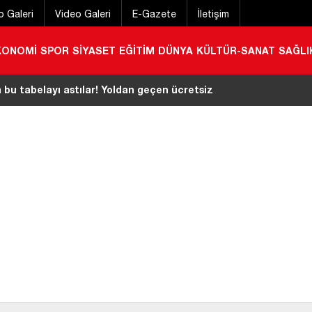
o Galeri
Video Galeri
E-Gazete
İletişim
KONOMİ
SPOR
SİYASET
EĞİTİM
DÜNYA
KÜLTÜR-SANAT
SAĞLI
çesinde ekmeğe zam geldi!
|