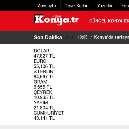
Anasayfa
Döviz Kurları
Yazarlar
Fot
GÜNCEL
KONYA
E
Son Dakika
Konya’nın bir il
18:35
/
DOLAR
47,827 TL
EURO
55,106 TL
STERLİN
64,667 TL
GRAM
6.655 TL
ÇEYREK
10.935 TL
YARIM
21.804 TL
CUMHURİYET
43.141 TL