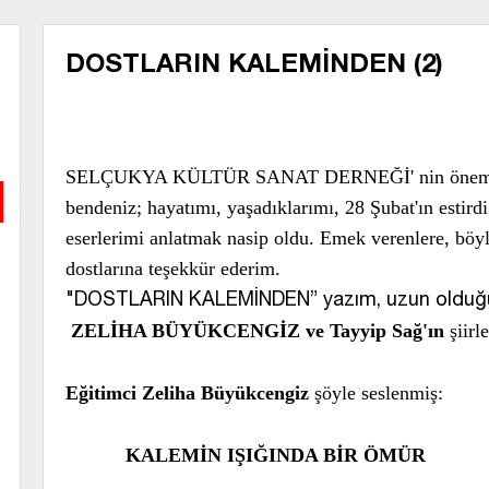
DOSTLARIN KALEMİNDEN (2)
SELÇUKYA KÜLTÜR SANAT DERNEĞİ' nin önemli bi
bendeniz; hayatımı, yaşadıklarımı, 28 Şubat'ın estirdi
eserlerimi anlatmak nasip oldu. Emek verenlere, böyl
dostlarına teşekkür ederim.
"DOSTLARIN KALEMİNDEN” yazım, uzun olduğu v
ZELİHA BÜYÜKCENGİZ ve Tayyip Sağ'ın
şiirl
Eğitimci Zeliha Büyükcengiz
şöyle seslenmiş:
KALEMİN IŞIĞINDA BİR ÖMÜR