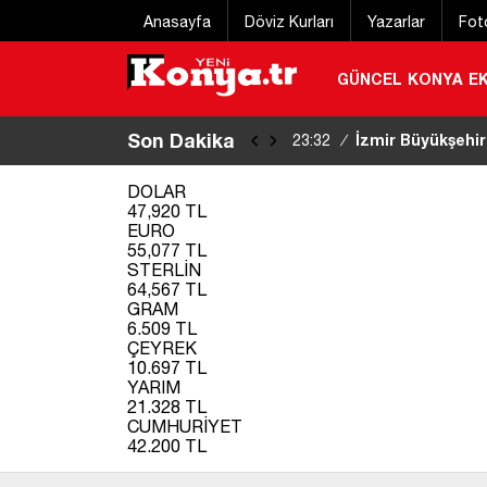
Anasayfa
Döviz Kurları
Yazarlar
Fot
GÜNCEL
KONYA
E
Son Dakika
İzmir Büyükşehir
23:32
/
şüpheli tutuklandı
|
DOLAR
47,920 TL
EURO
55,077 TL
STERLİN
64,567 TL
GRAM
6.509 TL
ÇEYREK
10.697 TL
YARIM
21.328 TL
CUMHURİYET
42.200 TL