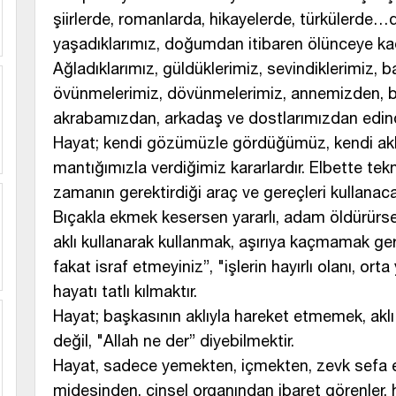
şiirlerde, romanlarda, hikayelerde, türkülerde…
yaşadıklarımız, doğumdan itibaren ölünceye ka
Ağladıklarımız, güldüklerimiz, sevindiklerimiz, ba
övünmelerimiz, dövünmelerimiz, annemizden,
akrabamızdan, arkadaş ve dostlarımızdan edin
Hayat; kendi gözümüzle gördüğümüz, kendi ak
mantığımızla verdiğimiz kararlardır. Elbette tekno
zamanın gerektirdiği araç ve gereçleri kullanaca
Bıçakla ekmek kesersen yararlı, adam öldürürsen 
aklı kullanarak kullanmak, aşırıya kaçmamak gerek
fakat israf etmeyiniz”, "işlerin hayırlı olanı, or
hayatı tatlı kılmaktır.
Hayat; başkasının aklıyla hareket etmemek, akl
değil, "Allah ne der” diyebilmektir.
Hayat, sadece yemekten, içmekten, zevk sefa e
midesinden, cinsel organından ibaret görenler, 