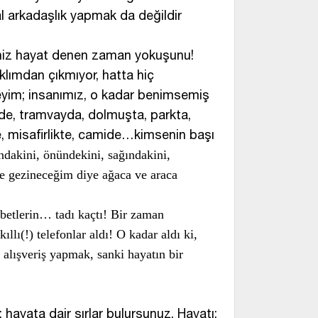
al arkadaşlık yapmak da değildir
siniz hayat denen zaman yokuşunu!
aklımdan çıkmıyor, hatta hiç
yim; insanımız, o kadar benimsemiş
ende, tramvayda, dolmuşta, parkta,
e, misafirlikte, camide…kimsenin başı
dakini, önündekini, sağındakini,
e gezineceğim diye ağaca ve araca
hbetlerin… tadı kaçtı! Bir zaman
llı(!) telefonlar aldı! O kadar aldı ki,
alışveriş yapmak, sanki hayatın bir
; hayata dair sırlar bulursunuz. Hayatı;