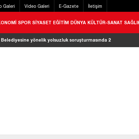
o Galeri
Video Galeri
E-Gazete
İletişim
KONOMİ
SPOR
SİYASET
EĞİTİM
DÜNYA
KÜLTÜR-SANAT
SAĞLI
 Belediyesine yönelik yolsuzluk soruşturmasında 2