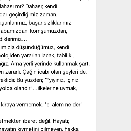
dahası mı? Dahası; kendi
dar geçirdiğimiz zaman.
şarılarımız, başarısızlıklarımız,
 babamızdan, komşumuzdan,
diklerimiz…
lımızla düşündüğümüz, kendi
lojiden yararlanılacak, tabii ki,
ğız. Ama yerli yerinde kullanmak şart.
zararlı. Çağın icabı olan şeyleri de,
lidir. Bu yüzden; "”yiyiniz, içiniz
ta yolda olandır”…ilkelerine uymak,
ı kiraya vermemek, "el alem ne der”
tmekten ibaret değil. Hayatı;
hayatın kıymetini bilmeyen, hakka