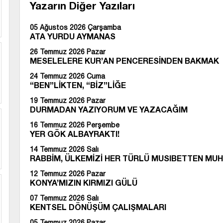
Yazarın Diğer Yazıları
05 Ağustos 2026 Çarşamba
ATA YURDU AYMANAS
26 Temmuz 2026 Pazar
MESELELERE KUR’AN PENCERESİNDEN BAKMAK
24 Temmuz 2026 Cuma
“BEN”LİKTEN, “BİZ”LİĞE
19 Temmuz 2026 Pazar
DURMADAN YAZIYORUM VE YAZACAĞIM
16 Temmuz 2026 Perşembe
YER GÖK ALBAYRAKTI!
14 Temmuz 2026 Salı
RABBİM, ÜLKEMİZİ HER TÜRLÜ MUSIBETTEN MUH
12 Temmuz 2026 Pazar
KONYA’MIZIN KIRMIZI GÜLÜ
07 Temmuz 2026 Salı
KENTSEL DÖNÜŞÜM ÇALIŞMALARI
05 Temmuz 2026 Pazar