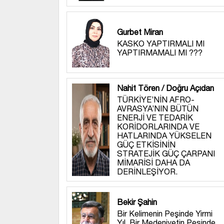
Gurbet Miran
KASKO YAPTIRMALI MI
YAPTIRMAMALI MI ???
Nahit Tören / Doğru Açıdan
TÜRKİYE’NİN AFRO-
AVRASYA’NIN BÜTÜN
ENERJİ VE TEDARİK
KORİDORLARINDA VE
HATLARINDA YÜKSELEN
GÜÇ ETKİSİNİN
STRATEJİK GÜÇ ÇARPANI
MİMARİSİ DAHA DA
DERİNLEŞİYOR.
Bekir Şahin
Bir Kelimenin Peşinde Yirmi
Yıl, Bir Medeniyetin Peşinde