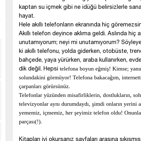
kaptan su içmek gibi ne idüğü belirsizlerle san
hayat.
Hele akıllı telefonların ekranında hiç göremez
Akıllı telefon deyince aklıma geldi. Aslında hiç 
unutamıyorum; neyi mi unutamıyorum? Söyleye
ki akıllı telefonu, yolda giderken, otobüste, tr
bahçede, yaya yürürken, araba kullanırken, evd
dik değil. Hepsi
telefona boyun eğmiş! Kimse; yanın
solundakini görmüyor! Telefona bakacağım, internett
çarpanları görürsünüz.
Telefonlar yüzünden misafirliklerin, dostlukların, so
televizyonlar aynı durumdaydı, şimdi onların yerini akı
yememiz, içmemiz, her şeyimiz telefon oldu! Onunla 
parçası(!).
Kitapları iyi okursanız sayfaları arasına sıkışmış