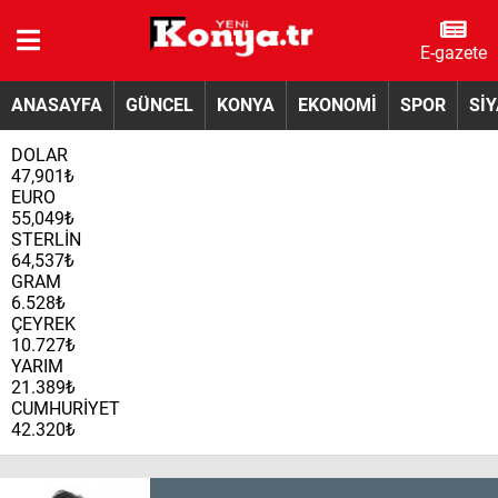
E-gazete
ANASAYFA
GÜNCEL
KONYA
EKONOMİ
SPOR
Sİ
DOLAR
47,901₺
EURO
55,049₺
STERLİN
64,537₺
GRAM
6.528₺
ÇEYREK
10.727₺
YARIM
21.389₺
CUMHURİYET
42.320₺