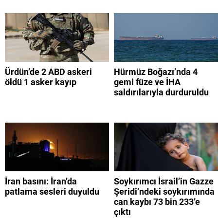
Ürdün’de 2 ABD askeri
Hürmüz Boğazı’nda 4
öldü 1 asker kayıp
gemi füze ve İHA
saldırılarıyla durduruldu
İran basını: İran’da
Soykırımcı İsrail’in Gazze
patlama sesleri duyuldu
Şeridi’ndeki soykırımında
can kaybı 73 bin 233’e
çıktı