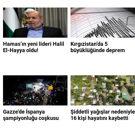
Hamas’ın yeni lideri Halil
Kırgızistan’da 5
El-Hayya oldu!
büyüklüğünde deprem
Gazze’de İspanya
Şiddetli yağışlar nedeniyle
şampiyonluğu coşkusu
16 kişi hayatını kaybetti