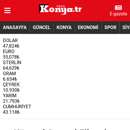
E-gazete
ANASAYFA
GÜNCEL
KONYA
EKONOMİ
SPOR
Sİ
DOLAR
47,824₺
EURO
55,078₺
STERLİN
64,629₺
GRAM
6.654₺
ÇEYREK
10.930₺
YARIM
21.793₺
CUMHURİYET
43.118₺