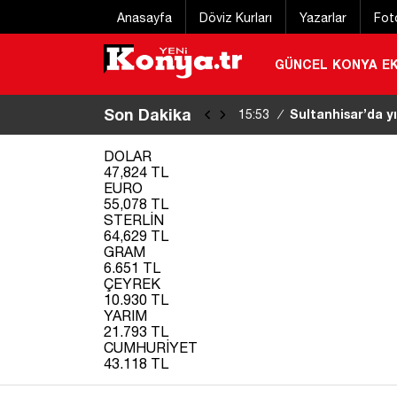
Anasayfa
Döviz Kurları
Yazarlar
Fot
GÜNCEL
KONYA
E
Son Dakika
Tilki, kedi ve ki
15:44
/
DOLAR
47,824 TL
EURO
55,078 TL
STERLİN
64,629 TL
GRAM
6.651 TL
ÇEYREK
10.930 TL
YARIM
21.793 TL
CUMHURİYET
43.118 TL