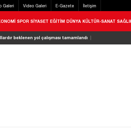
o Galeri
Video Galeri
E-Gazete
İletişim
KONOMİ
SPOR
SİYASET
EĞİTİM
DÜNYA
KÜLTÜR-SANAT
SAĞLI
rpi buluşması kameralara yansıdı
|