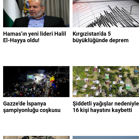
Hamas’ın yeni lideri Halil
Kırgızistan’da 5
El-Hayya oldu!
büyüklüğünde deprem
Gazze’de İspanya
Şiddetli yağışlar nedeniyle
şampiyonluğu coşkusu
16 kişi hayatını kaybetti