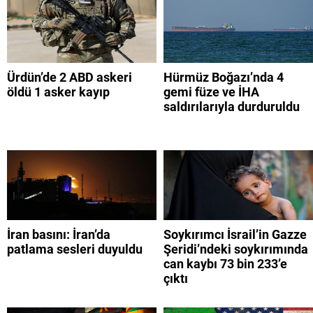
Ürdün’de 2 ABD askeri
Hürmüz Boğazı’nda 4
öldü 1 asker kayıp
gemi füze ve İHA
saldırılarıyla durduruldu
İran basını: İran’da
Soykırımcı İsrail’in Gazze
patlama sesleri duyuldu
Şeridi’ndeki soykırımında
can kaybı 73 bin 233’e
çıktı