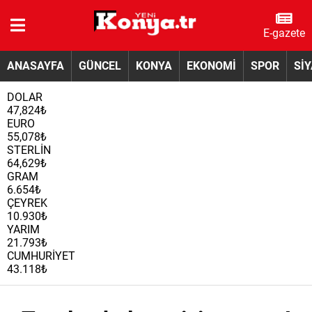
E-gazete
ANASAYFA
GÜNCEL
KONYA
EKONOMİ
SPOR
Sİ
DOLAR
47,824₺
EURO
55,078₺
STERLİN
64,629₺
GRAM
6.654₺
ÇEYREK
10.930₺
YARIM
21.793₺
CUMHURİYET
43.118₺