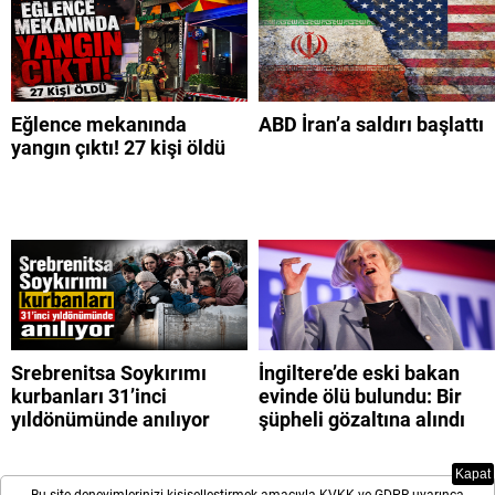
Eğlence mekanında
ABD İran’a saldırı başlattı
yangın çıktı! 27 kişi öldü
Srebrenitsa Soykırımı
İngiltere’de eski bakan
kurbanları 31’inci
evinde ölü bulundu: Bir
yıldönümünde anılıyor
şüpheli gözaltına alındı
Kapat