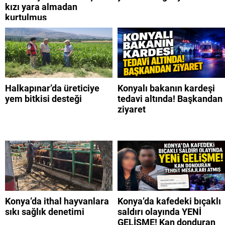
kızı yara almadan
kurtulmuş
Halkapınar’da üreticiye
Konyalı bakanın kardeşi
yem bitkisi desteği
tedavi altında! Başkandan
ziyaret
Konya’da ithal hayvanlara
Konya’da kafedeki bıçaklı
sıkı sağlık denetimi
saldırı olayında YENİ
GELİŞME! Kan donduran