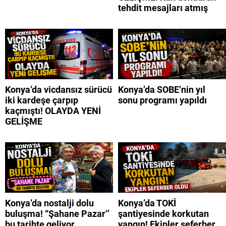
tehdit mesajları atmış
Konya’da vicdansız sürücü
Konya’da SOBE’nin yıl
iki kardeşe çarpıp
sonu programı yapıldı
kaçmıştı! OLAYDA YENİ
GELİŞME
Konya’da nostalji dolu
Konya’da TOKİ
buluşma! “Şahane Pazar’’
şantiyesinde korkutan
bu tarihte geliyor
yangın! Ekipler seferber