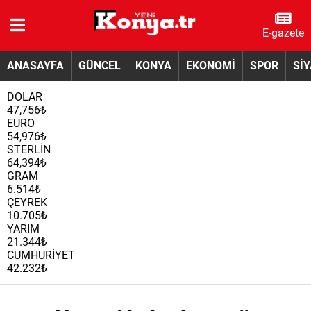
E-gazete
ANASAYFA
GÜNCEL
KONYA
EKONOMİ
SPOR
Sİ
DOLAR
47,756₺
EURO
54,976₺
STERLİN
64,394₺
GRAM
6.514₺
ÇEYREK
10.705₺
YARIM
21.344₺
CUMHURİYET
42.232₺