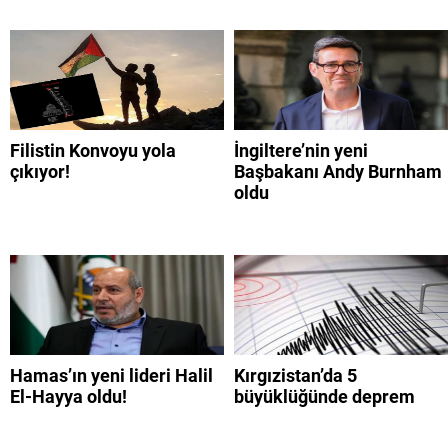
Filistin Konvoyu yola
İngiltere’nin yeni
çıkıyor!
Başbakanı Andy Burnham
oldu
Hamas’ın yeni lideri Halil
Kırgızistan’da 5
El-Hayya oldu!
büyüklüğünde deprem