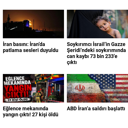
İran basını: İran’da
Soykırımcı İsrail’in Gazze
patlama sesleri duyuldu
Şeridi’ndeki soykırımında
can kaybı 73 bin 233’e
çıktı
Eğlence mekanında
ABD İran’a saldırı başlattı
yangın çıktı! 27 kişi öldü