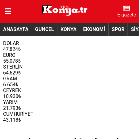
E-gazete
ANASAYFA
GÜNCEL
KONYA
EKONOMİ
SPOR
Sİ
DOLAR
47,824₺
EURO
55,078₺
STERLİN
64,629₺
GRAM
6.654₺
ÇEYREK
10.930₺
YARIM
21.793₺
CUMHURİYET
43.118₺