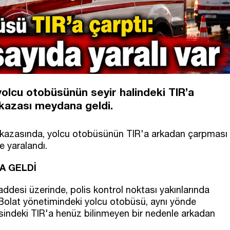
yolcu otobüsünün seyir halindeki TIR’a
kazası meydana geldi.
k kazasında, yolcu otobüsünün TIR'a arkadan çarpması
se yaralandı.
A GELDİ
ddesi üzerinde, polis kontrol noktası yakınlarında
t Bolat yönetimindeki yolcu otobüsü, aynı yönde
sindeki TIR'a henüz bilinmeyen bir nedenle arkadan