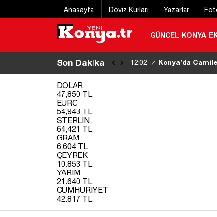
Anasayfa
Döviz Kurları
Yazarlar
Fot
GÜNCEL
KONYA
E
Son Dakika
Norveç’ten iznini
11:53
/
kaybetti
|
DOLAR
47,850 TL
EURO
54,943 TL
STERLİN
64,421 TL
GRAM
6.604 TL
ÇEYREK
10.853 TL
YARIM
21.640 TL
CUMHURİYET
42.817 TL