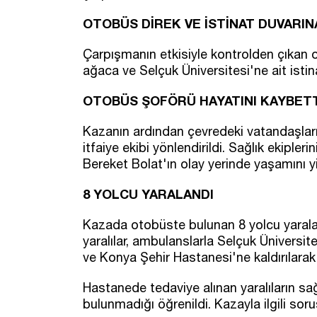
OTOBÜS DİREK VE İSTİNAT DUVARI
Çarpışmanın etkisiyle kontrolden çıkan 
ağaca ve Selçuk Üniversitesi'ne ait istin
OTOBÜS ŞOFÖRÜ HAYATINI KAYBETT
Kazanın ardından çevredeki vatandaşların
itfaiye ekibi yönlendirildi. Sağlık ekipl
Bereket Bolat'ın olay yerinde yaşamını yit
8 YOLCU YARALANDI
Kazada otobüste bulunan 8 yolcu yaraland
yaralılar, ambulanslarla Selçuk Üniversi
ve Konya Şehir Hastanesi'ne kaldırılarak t
Hastanede tedaviye alınan yaralıların sağl
bulunmadığı öğrenildi. Kazayla ilgili soru