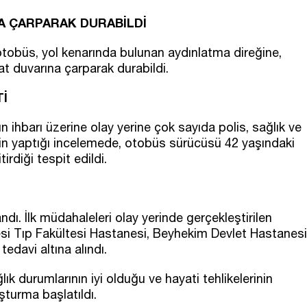
NA ÇARPARAK DURABİLDİ
otobüs, yol kenarında bulunan aydınlatma direğine,
at duvarına çarparak durabildi.
İ
 ihbarı üzerine olay yerine çok sayıda polis, sağlık ve
erinin yaptığı incelemede, otobüs sürücüsü 42 yaşındaki
irdiği tespit edildi.
ı. İlk müdahaleleri olay yerinde gerçekleştirilen
tesi Tıp Fakültesi Hastanesi, Beyhekim Devlet Hastanesi
edavi altına alındı.
ık durumlarının iyi olduğu ve hayati tehlikelerinin
şturma başlatıldı.