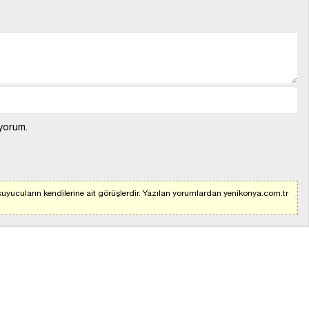
yorum.
uyucuların kendilerine ait görüşlerdir. Yazılan yorumlardan yenikonya.com.tr