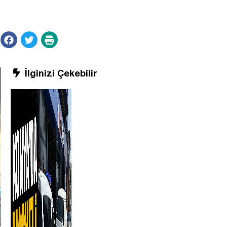
İlginizi Çekebilir