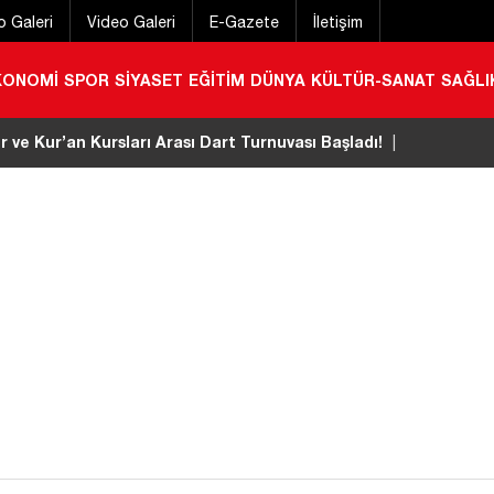
o Galeri
Video Galeri
E-Gazete
İletişim
KONOMİ
SPOR
SİYASET
EĞİTİM
DÜNYA
KÜLTÜR-SANAT
SAĞLI
 geçirmek için gelmişti! Konyalı gurbetçi hayatını