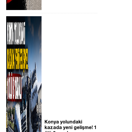
Konya yolundaki
kazada yeni gelişme! 1