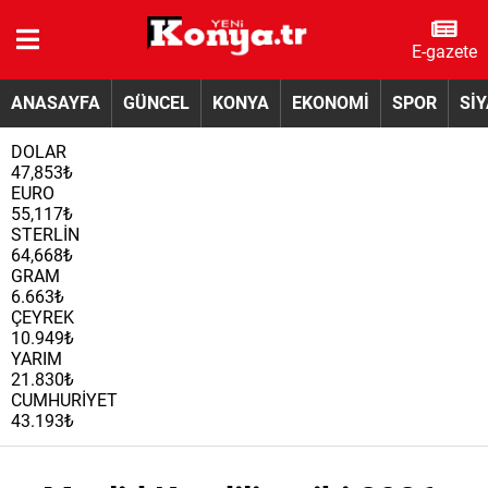
E-gazete
ANASAYFA
GÜNCEL
KONYA
EKONOMİ
SPOR
Sİ
DOLAR
47,853₺
EURO
55,117₺
STERLİN
64,668₺
GRAM
6.663₺
ÇEYREK
10.949₺
YARIM
21.830₺
CUMHURİYET
43.193₺