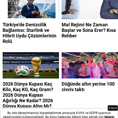
Türkiye’de Denizcilik
Mal Rejimi Ne Zaman
Bağlantısı: Starlink ve
Başlar ve Sona Erer? Kısa
Hibrit Uydu Çözümlerinin
Rehber
Rolü
2026 Dünya Kupası Kaç
Düğünde altın yerine 100
Kilo, Kaç KG, Kaç Gram?
civciv taktı
2026 Dünya Kupası
Ağırlığı Ne Kadar? 2026
Dünya Kupası Altın Mı?
Kapat
Bu site deneyimlerinizi kişiselleştirmek amacıyla KVKK ve GDPR uyarınca
çerez(cookie) kullanmaktadır. Bu konu hakkında detaylı bilgi almak için
tıklayın
.