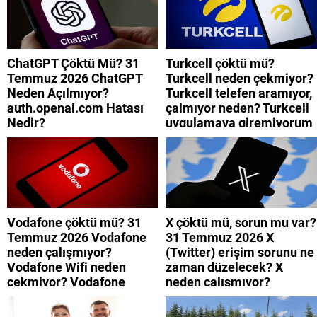
ChatGPT Çöktü Mü? 31
Turkcell çöktü mü?
Temmuz 2026 ChatGPT
Turkcell neden çekmiyor?
Neden Açılmıyor?
Turkcell telefen aramıyor,
auth.openai.com Hatası
çalmıyor neden? Turkcell
Nedir?
uygulamaya giremiyorum
neden? Turkcell internet
neden yavaş?
Vodafone çöktü mü? 31
X çöktü mü, sorun mu var?
Temmuz 2026 Vodafone
31 Temmuz 2026 X
neden çalışmıyor?
(Twitter) erişim sorunu ne
Vodafone Wifi neden
zaman düzelecek? X
çekmiyor? Vodafone
neden çalışmıyor?
mobil uygulamaya neden
giremiyorum?