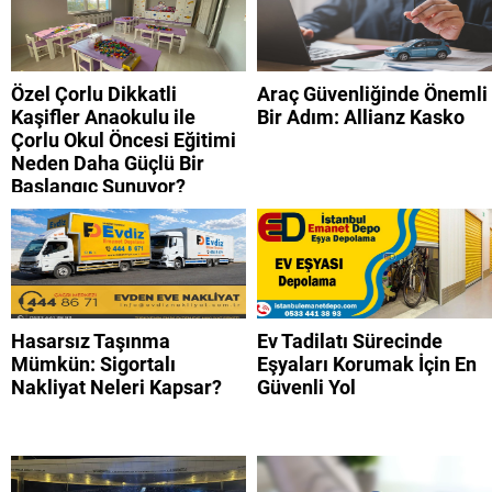
Özel Çorlu Dikkatli
Araç Güvenliğinde Önemli
Kaşifler Anaokulu ile
Bir Adım: Allianz Kasko
Çorlu Okul Öncesi Eğitimi
Neden Daha Güçlü Bir
Başlangıç Sunuyor?
Hasarsız Taşınma
Ev Tadilatı Sürecinde
Mümkün: Sigortalı
Eşyaları Korumak İçin En
Nakliyat Neleri Kapsar?
Güvenli Yol