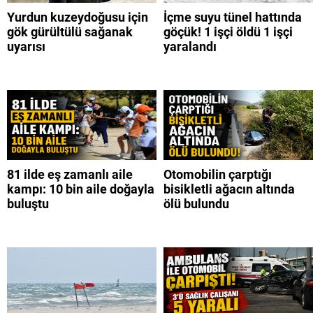
Yurdun kuzeydoğusu için
İçme suyu tünel hattında
gök gürültülü sağanak
göçük! 1 işçi öldü 1 işçi
uyarısı
yaralandı
81 ilde eş zamanlı aile
Otomobilin çarptığı
kampı: 10 bin aile doğayla
bisikletli ağacın altında
buluştu
ölü bulundu