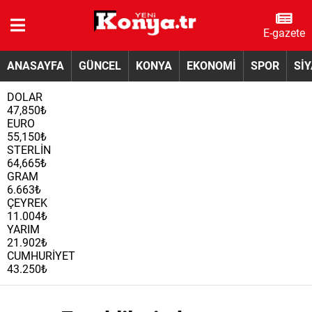
E-gazete
ANASAYFA
GÜNCEL
KONYA
EKONOMİ
SPOR
Sİ
DOLAR
47,850₺
EURO
55,150₺
STERLİN
64,665₺
GRAM
6.663₺
ÇEYREK
11.004₺
YARIM
21.902₺
CUMHURİYET
43.250₺