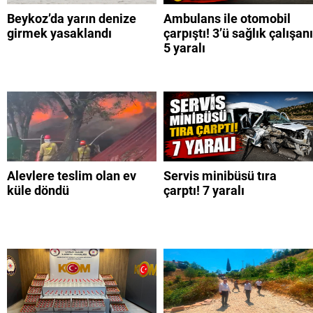
Beykoz’da yarın denize
Ambulans ile otomobil
girmek yasaklandı
çarpıştı! 3’ü sağlık çalışanı
5 yaralı
Alevlere teslim olan ev
Servis minibüsü tıra
küle döndü
çarptı! 7 yaralı