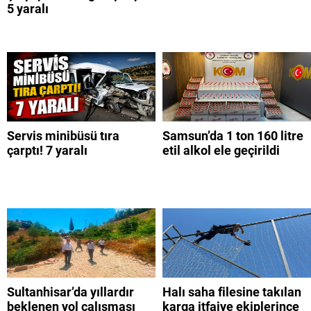
5 yaralı
Servis minibüsü tıra
Samsun’da 1 ton 160 litre
çarptı! 7 yaralı
etil alkol ele geçirildi
Sultanhisar’da yıllardır
Halı saha filesine takılan
beklenen yol çalışması
karga itfaiye ekiplerince