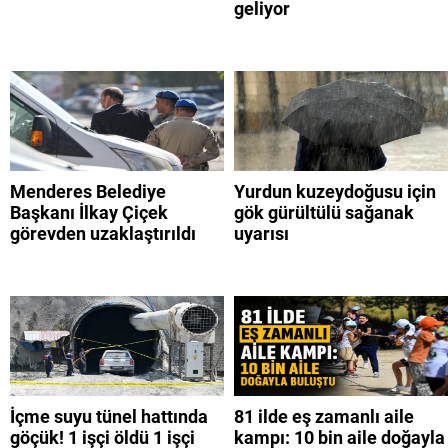
geliyor
Menderes Belediye
Yurdun kuzeydoğusu için
Başkanı İlkay Çiçek
gök gürültülü sağanak
görevden uzaklaştırıldı
uyarısı
İçme suyu tünel hattında
81 ilde eş zamanlı aile
göçük! 1 işçi öldü 1 işçi
kampı: 10 bin aile doğayla