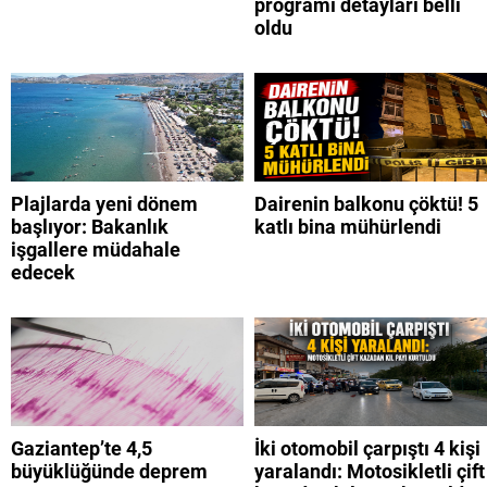
programı detayları belli
oldu
Plajlarda yeni dönem
Dairenin balkonu çöktü! 5
başlıyor: Bakanlık
katlı bina mühürlendi
işgallere müdahale
edecek
Gaziantep’te 4,5
İki otomobil çarpıştı 4 kişi
büyüklüğünde deprem
yaralandı: Motosikletli çift