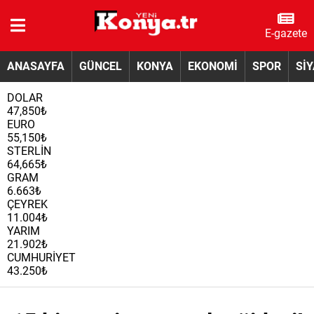
E-gazete
ANASAYFA
GÜNCEL
KONYA
EKONOMİ
SPOR
Sİ
DOLAR
47,850₺
EURO
55,150₺
STERLİN
64,665₺
GRAM
6.663₺
ÇEYREK
11.004₺
YARIM
21.902₺
CUMHURİYET
43.250₺