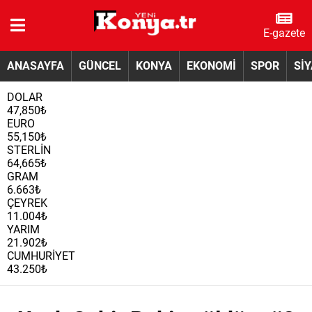
E-gazete
ANASAYFA
GÜNCEL
KONYA
EKONOMİ
SPOR
Sİ
DOLAR
47,850₺
EURO
55,150₺
STERLİN
64,665₺
GRAM
6.663₺
ÇEYREK
11.004₺
YARIM
21.902₺
CUMHURİYET
43.250₺