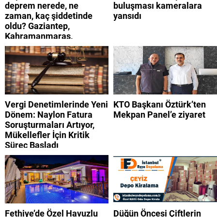
deprem nerede, ne
buluşması kameralara
zaman, kaç şiddetinde
yansıdı
oldu? Gaziantep,
Kahramanmaraş,
Adıyaman, Şanlıurfa,
Suriye, Kilis, Hatay,
Osmaniye 9 Ağustos 2026
AFAD son depremler
listesi
Vergi Denetimlerinde Yeni
KTO Başkanı Öztürk’ten
Dönem: Naylon Fatura
Mekpan Panel’e ziyaret
Soruşturmaları Artıyor,
Mükellefler İçin Kritik
Süreç Başladı
Fethiye’de Özel Havuzlu
Düğün Öncesi Çiftlerin