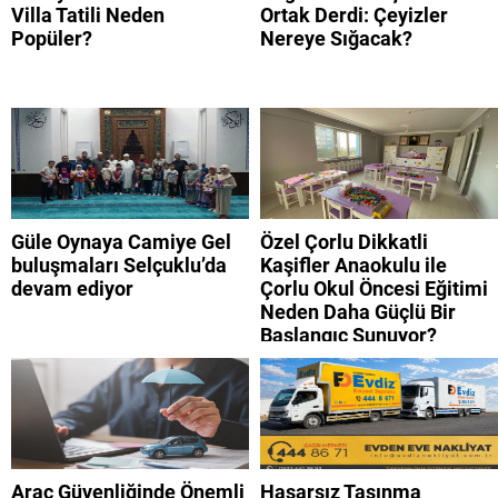
Villa Tatili Neden
Ortak Derdi: Çeyizler
Popüler?
Nereye Sığacak?
Güle Oynaya Camiye Gel
Özel Çorlu Dikkatli
buluşmaları Selçuklu’da
Kaşifler Anaokulu ile
devam ediyor
Çorlu Okul Öncesi Eğitimi
Neden Daha Güçlü Bir
Başlangıç Sunuyor?
Araç Güvenliğinde Önemli
Hasarsız Taşınma