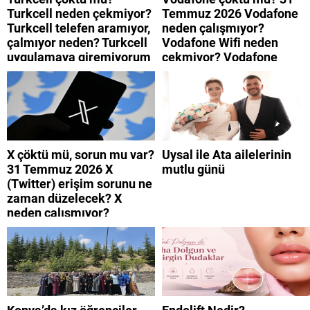
Turkcell neden çekmiyor?
Temmuz 2026 Vodafone
Turkcell telefen aramıyor,
neden çalışmıyor?
çalmıyor neden? Turkcell
Vodafone Wifi neden
uygulamaya giremiyorum
çekmiyor? Vodafone
neden? Turkcell internet
mobil uygulamaya neden
neden yavaş?
giremiyorum?
X çöktü mü, sorun mu var?
Uysal ile Ata ailelerinin
31 Temmuz 2026 X
mutlu günü
(Twitter) erişim sorunu ne
zaman düzelecek? X
neden çalışmıyor?