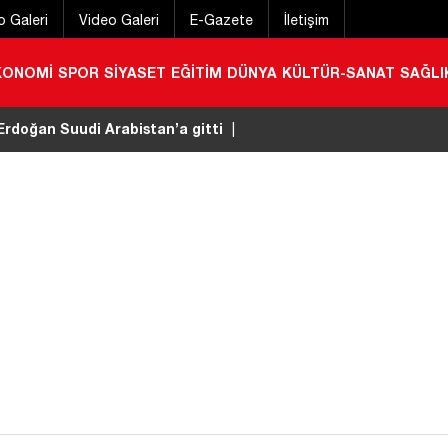
o Galeri
Video Galeri
E-Gazete
İletişim
KONOMİ
SPOR
SİYASET
EĞİTİM
DÜNYA
KÜLTÜR-SANAT
SAĞLI
rdoğan Suudi Arabistan’a gitti
|