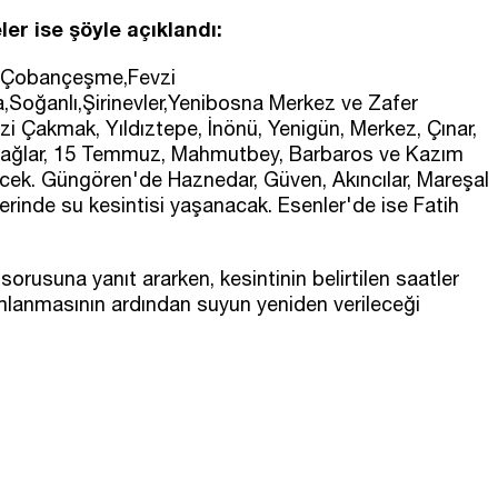
er ise şöyle açıklandı:
et,Çobançeşme,Fevzi
Soğanlı,Şirinevler,Yenibosna Merkez ve Zafer
evzi Çakmak, Yıldıztepe, İnönü, Yenigün, Merkez, Çınar,
Bağlar, 15 Temmuz, Mahmutbey, Barbaros ve Kazım
necek. Güngören'de Haznedar, Güven, Akıncılar, Mareşal
inde su kesintisi yaşanacak. Esenler'de ise Fatih
orusuna yanıt ararken, kesintinin belirtilen saatler
mlanmasının ardından suyun yeniden verileceği