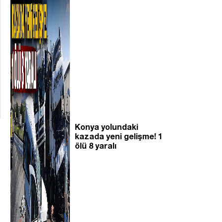
Konya yolundaki
kazada yeni gelişme! 1
ölü 8 yaralı