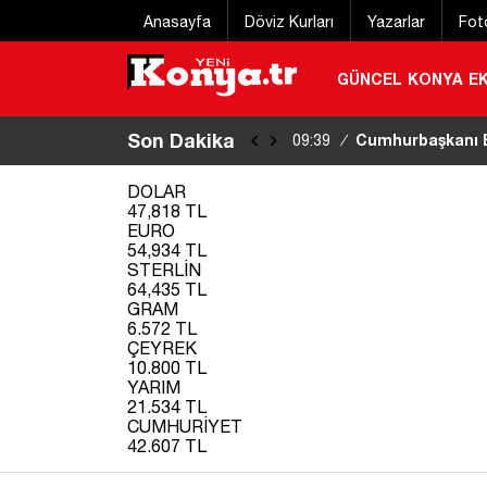
Anasayfa
Döviz Kurları
Yazarlar
Fot
GÜNCEL
KONYA
E
Son Dakika
Cumhurbaşkanı E
09:39
/
DOLAR
47,818 TL
EURO
54,934 TL
STERLİN
64,435 TL
GRAM
6.572 TL
ÇEYREK
10.800 TL
YARIM
21.534 TL
CUMHURİYET
42.607 TL