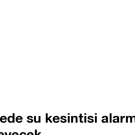
çede su kesintisi alarm
eyecek