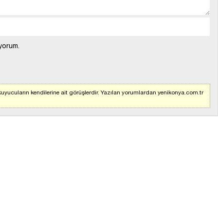
yorum.
uyucuların kendilerine ait görüşlerdir. Yazılan yorumlardan yenikonya.com.tr