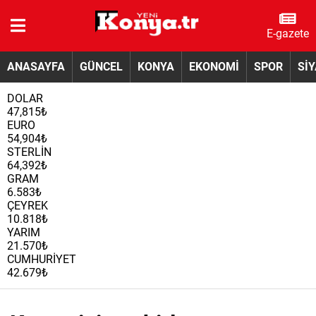
E-gazete
ANASAYFA
GÜNCEL
KONYA
EKONOMİ
SPOR
Sİ
DOLAR
47,815₺
EURO
54,904₺
STERLİN
64,392₺
GRAM
6.583₺
ÇEYREK
10.818₺
YARIM
21.570₺
CUMHURİYET
42.679₺