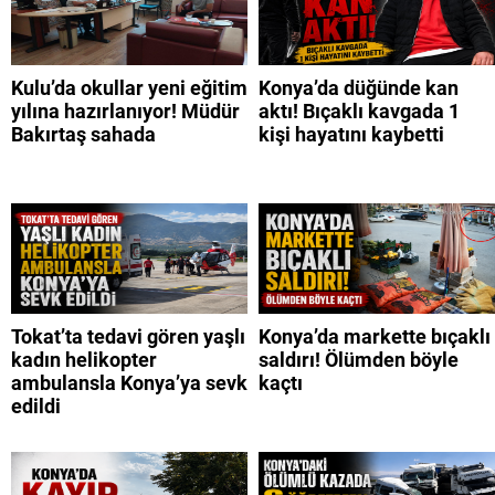
Kulu’da okullar yeni eğitim
Konya’da düğünde kan
yılına hazırlanıyor! Müdür
aktı! Bıçaklı kavgada 1
Bakırtaş sahada
kişi hayatını kaybetti
Tokat’ta tedavi gören yaşlı
Konya’da markette bıçaklı
kadın helikopter
saldırı! Ölümden böyle
ambulansla Konya’ya sevk
kaçtı
edildi