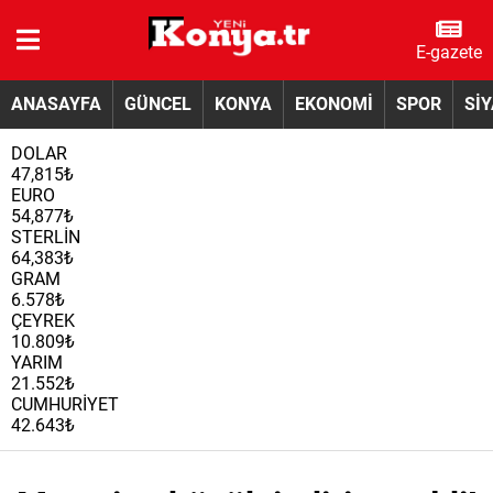
E-gazete
ANASAYFA
GÜNCEL
KONYA
EKONOMİ
SPOR
Sİ
DOLAR
47,815₺
EURO
54,877₺
STERLİN
64,383₺
GRAM
6.578₺
ÇEYREK
10.809₺
YARIM
21.552₺
CUMHURİYET
42.643₺