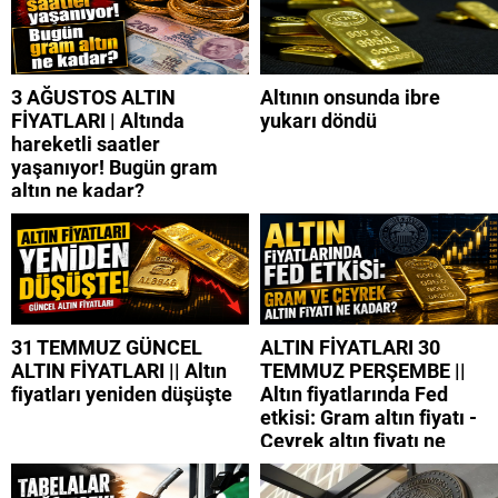
3 AĞUSTOS ALTIN
Altının onsunda ibre
FİYATLARI | Altında
yukarı döndü
hareketli saatler
yaşanıyor! Bugün gram
altın ne kadar?
31 TEMMUZ GÜNCEL
ALTIN FİYATLARI 30
ALTIN FİYATLARI || Altın
TEMMUZ PERŞEMBE ||
fiyatları yeniden düşüşte
Altın fiyatlarında Fed
etkisi: Gram altın fiyatı -
Çeyrek altın fiyatı ne
kadar?