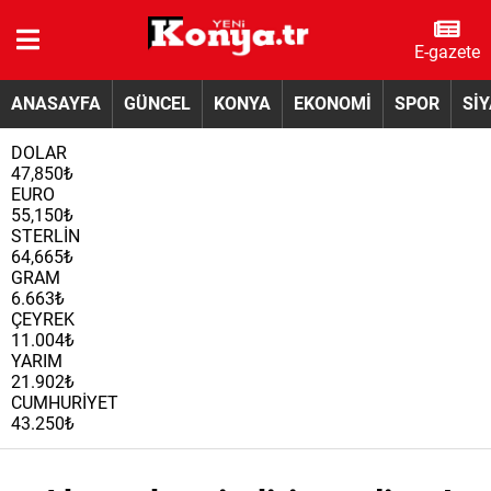
E-gazete
ANASAYFA
GÜNCEL
KONYA
EKONOMİ
SPOR
Sİ
DOLAR
47,850₺
EURO
55,150₺
STERLİN
64,665₺
GRAM
6.663₺
ÇEYREK
11.004₺
YARIM
21.902₺
CUMHURİYET
43.250₺