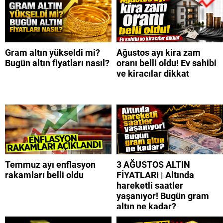
Gram altın yükseldi mi?
Ağustos ayı kira zam
Bugün altın fiyatları nasıl?
oranı belli oldu! Ev sahibi
ve kiracılar dikkat
Temmuz ayı enflasyon
3 AĞUSTOS ALTIN
rakamları belli oldu
FİYATLARI | Altında
hareketli saatler
yaşanıyor! Bugün gram
altın ne kadar?