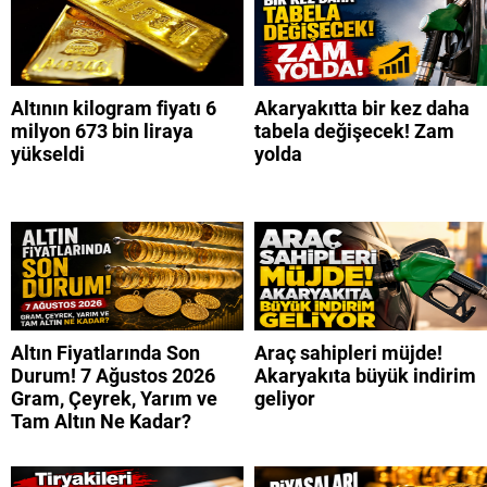
Altının kilogram fiyatı 6
Akaryakıtta bir kez daha
milyon 673 bin liraya
tabela değişecek! Zam
yükseldi
yolda
Altın Fiyatlarında Son
Araç sahipleri müjde!
Durum! 7 Ağustos 2026
Akaryakıta büyük indirim
Gram, Çeyrek, Yarım ve
geliyor
Tam Altın Ne Kadar?