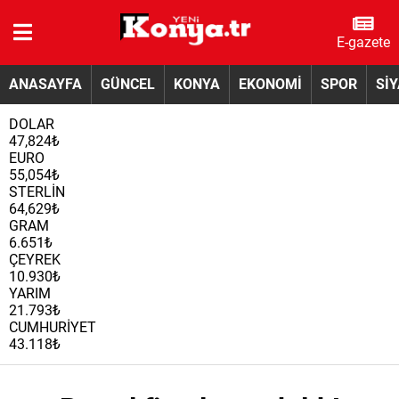
E-gazete
ANASAYFA
GÜNCEL
KONYA
EKONOMİ
SPOR
Sİ
DOLAR
47,824₺
EURO
55,054₺
STERLİN
64,629₺
GRAM
6.651₺
ÇEYREK
10.930₺
YARIM
21.793₺
CUMHURİYET
43.118₺