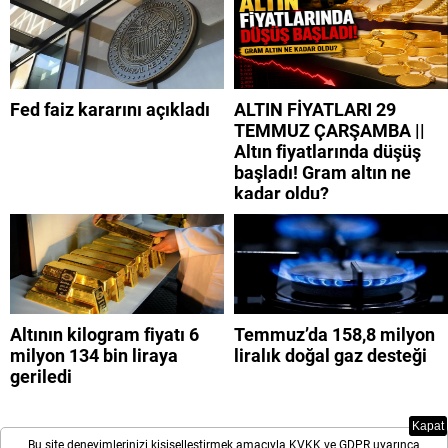
Fed faiz kararını açıkladı
ALTIN FİYATLARI 29
TEMMUZ ÇARŞAMBA ||
Altın fiyatlarında düşüş
başladı! Gram altın ne
kadar oldu?
Altının kilogram fiyatı 6
Temmuz’da 158,8 milyon
milyon 134 bin liraya
liralık doğal gaz desteği
geriledi
Kapat
Bu site deneyimlerinizi kişiselleştirmek amacıyla KVKK ve GDPR uyarınca