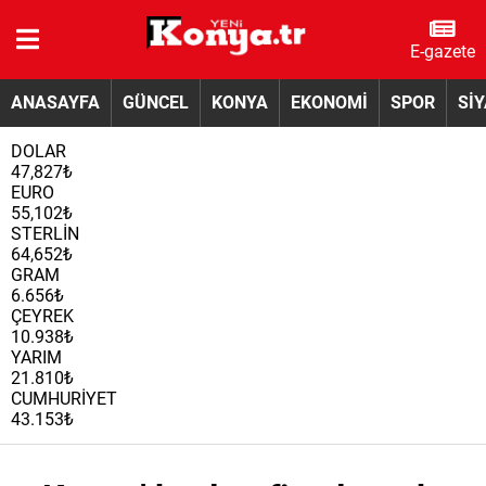
E-gazete
ANASAYFA
GÜNCEL
KONYA
EKONOMİ
SPOR
Sİ
DOLAR
47,827₺
EURO
55,102₺
STERLİN
64,652₺
GRAM
6.656₺
ÇEYREK
10.938₺
YARIM
21.810₺
CUMHURİYET
43.153₺