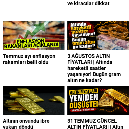
ve kiracılar dikkat
Temmuz ayı enflasyon
3 AĞUSTOS ALTIN
rakamları belli oldu
FİYATLARI | Altında
hareketli saatler
yaşanıyor! Bugün gram
altın ne kadar?
Altının onsunda ibre
31 TEMMUZ GÜNCEL
yukarı döndü
ALTIN FİYATLARI || Altın