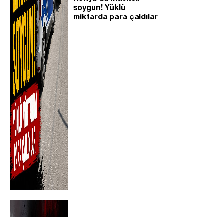
soygun! Yüklü
miktarda para çaldılar
,
i