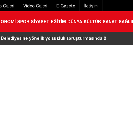
o Galeri
Video Galeri
E-Gazete
İletişim
KONOMİ
SPOR
SİYASET
EĞİTİM
DÜNYA
KÜLTÜR-SANAT
SAĞLI
 Belediyesine yönelik yolsuzluk soruşturmasında 2