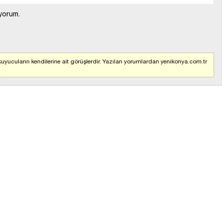
yorum.
uyucuların kendilerine ait görüşlerdir. Yazılan yorumlardan yenikonya.com.tr