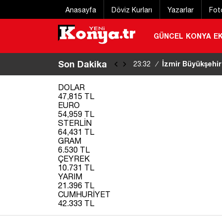
Anasayfa
Döviz Kurları
Yazarlar
Fot
GÜNCEL
KONYA
E
Son Dakika
İzmir Büyükşehir
23:32
/
şüpheli tutuklandı
|
DOLAR
47,815 TL
EURO
54,959 TL
STERLİN
64,431 TL
GRAM
6.530 TL
ÇEYREK
10.731 TL
YARIM
21.396 TL
CUMHURİYET
42.333 TL