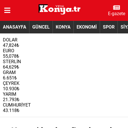
E-gazete
ANASAYFA
GÜNCEL
KONYA
EKONOMİ
SPOR
Sİ
DOLAR
47,824₺
EURO
55,078₺
STERLİN
64,629₺
GRAM
6.651₺
ÇEYREK
10.930₺
YARIM
21.793₺
CUMHURİYET
43.118₺