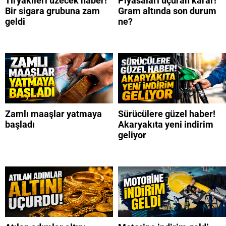
Tiryakileri üzecek haber!
Piyasaları uçuran karar!
Bir sigara grubuna zam
Gram altında son durum
geldi
ne?
Zamlı maaşlar yatmaya
Sürücülere güzel haber!
başladı
Akaryakıta yeni indirim
geliyor