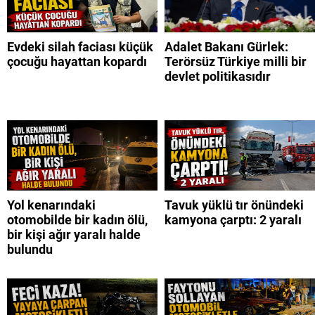
Evdeki silah faciası küçük
Adalet Bakanı Gürlek:
çocuğu hayattan kopardı
Terörsüz Türkiye milli bir
devlet politikasıdır
Yol kenarındaki
Tavuk yüklü tır önündeki
otomobilde bir kadın ölü,
kamyona çarptı: 2 yaralı
bir kişi ağır yaralı halde
bulundu