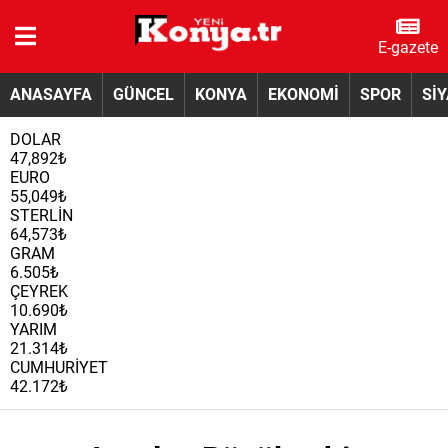
E-gazete
ANASAYFA
GÜNCEL
KONYA
EKONOMİ
SPOR
Sİ
DOLAR
47,892₺
EURO
55,049₺
STERLİN
64,573₺
GRAM
6.505₺
ÇEYREK
10.690₺
YARIM
21.314₺
CUMHURİYET
42.172₺