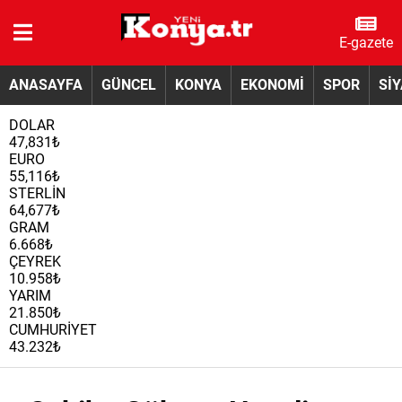
E-gazete
ANASAYFA
GÜNCEL
KONYA
EKONOMİ
SPOR
Sİ
DOLAR
47,831₺
EURO
55,116₺
STERLİN
64,677₺
GRAM
6.668₺
ÇEYREK
10.958₺
YARIM
21.850₺
CUMHURİYET
43.232₺