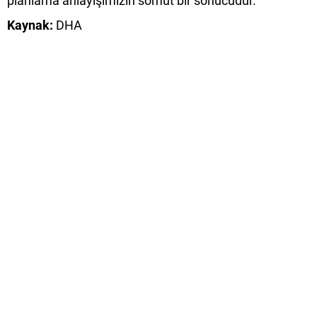
planlama anlayışımızın somut bir sonucudur.”
Kaynak:
DHA