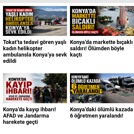
Tokat’ta tedavi gören yaşlı
Konya’da markette bıçaklı
kadın helikopter
saldırı! Ölümden böyle
ambulansla Konya’ya sevk
kaçtı
edildi
Konya’da kayıp ihbarı!
Konya’daki ölümlü kazada
AFAD ve Jandarma
6 öğretmen yaralandı!
harekete geçti