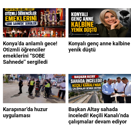
Konya’da anlamlı gece!
Konyalı genç anne kalbine
Otizmli öğrenciler
yenik düştü
emeklerini “SOBE
Sahnede’’ sergiledi
Karapınar’da huzur
Başkan Altay sahada
uygulaması
inceledi! Keçili Kanalı’nda
çalışmalar devam ediyor