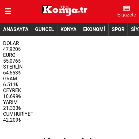
E-gazete
ANASAYFA
GÜNCEL
KONYA
EKONOMİ
SPOR
Sİ
DOLAR
47,920₺
EURO
55,076₺
STERLİN
64,563₺
GRAM
6.511₺
ÇEYREK
10.699₺
YARIM
21.333₺
CUMHURİYET
42.209₺