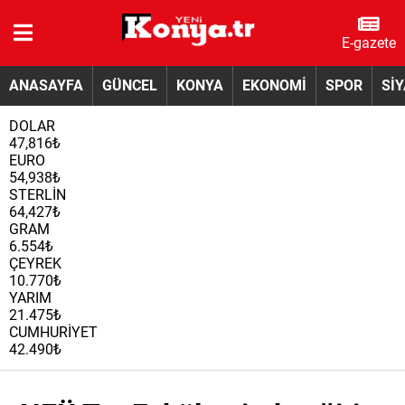
E-gazete
ANASAYFA
GÜNCEL
KONYA
EKONOMİ
SPOR
Sİ
DOLAR
47,816₺
EURO
54,938₺
STERLİN
64,427₺
GRAM
6.554₺
ÇEYREK
10.770₺
YARIM
21.475₺
CUMHURİYET
42.490₺