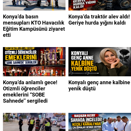
Konya’da basın
Konya’da traktör alev aldı!
mensupları KTO Havacılık
Geriye hurda yığını kaldı
Eğitim Kampüsünü ziyaret
etti
Konya’da anlamlı gece!
Konyalı genç anne kalbine
Otizmli öğrenciler
yenik düştü
emeklerini “SOBE
Sahnede’’ sergiledi