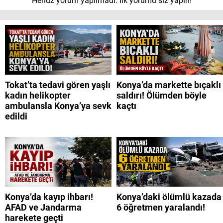
Henüz yorum yapılmadı. İlk yorumu siz yapın!
Tokat’ta tedavi gören yaşlı
Konya’da markette bıçaklı
kadın helikopter
saldırı! Ölümden böyle
ambulansla Konya’ya sevk
kaçtı
edildi
Konya’da kayıp ihbarı!
Konya’daki ölümlü kazada
AFAD ve Jandarma
6 öğretmen yaralandı!
harekete geçti