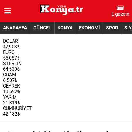
E-gazete
ANASAYFA
GÜNCEL
KONYA
EKONOMİ
SPOR
Sİ
DOLAR
47,903₺
EURO
55,057₺
STERLİN
64,530₺
GRAM
6.507₺
ÇEYREK
10.692₺
YARIM
21.319₺
CUMHURİYET
42.182₺