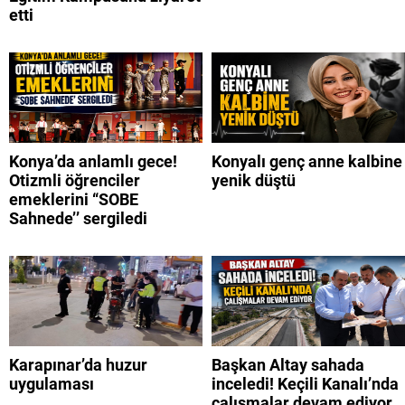
etti
Konya’da anlamlı gece!
Konyalı genç anne kalbine
Otizmli öğrenciler
yenik düştü
emeklerini “SOBE
Sahnede’’ sergiledi
Karapınar’da huzur
Başkan Altay sahada
uygulaması
inceledi! Keçili Kanalı’nda
çalışmalar devam ediyor