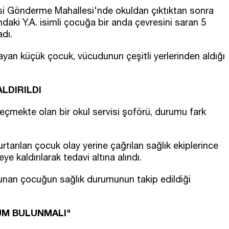
esi Gönderme Mahallesi'nde okuldan çıktıktan sonra
daki Y.A. isimli çocuğa bir anda çevresini saran 5
dı.
ayan küçük çocuk, vücudunun çeşitli yerlerinden aldığı
LDIRILDI
çmekte olan bir okul servisi şoförü, durumu fark
rtarılan çocuk olay yerine çağrılan sağlık ekiplerince
e kaldırılarak tedavi altına alındı.
ulunan çocuğun sağlık durumunun takip edildiği
ZÜM BULUNMALI"