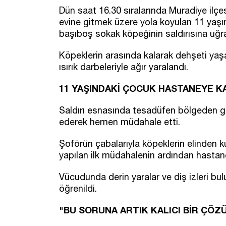
Dün saat 16.30 sıralarında Muradiye ilç
evine gitmek üzere yola koyulan 11 yaşın
başıboş sokak köpeğinin saldırısına uğra
Köpeklerin arasında kalarak dehşeti yaş
ısırık darbeleriyle ağır yaralandı.
11 YAŞINDAKİ ÇOCUK HASTANEYE KA
Saldırı esnasında tesadüfen bölgeden ge
ederek hemen müdahale etti.
Şoförün çabalarıyla köpeklerin elinden ku
yapılan ilk müdahalenin ardından hastaney
Vücudunda derin yaralar ve diş izleri b
öğrenildi.
"BU SORUNA ARTIK KALICI BİR ÇÖ