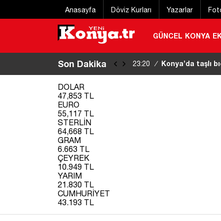
Anasayfa
Döviz Kurları
Yazarlar
Fot
GÜNCEL
KONYA
E
Son Dakika
Konya’da taşlı bı
23:20
/
DOLAR
47,853 TL
EURO
55,117 TL
STERLİN
64,668 TL
GRAM
6.663 TL
ÇEYREK
10.949 TL
YARIM
21.830 TL
CUMHURİYET
43.193 TL