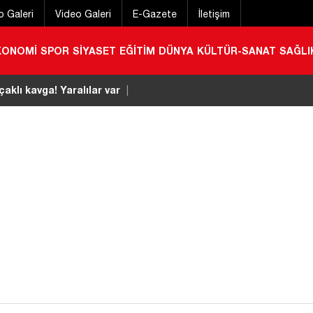
o Galeri
Video Galeri
E-Gazete
İletişim
KONOMİ
SPOR
SİYASET
EĞİTİM
DÜNYA
KÜLTÜR-SANAT
SAĞLI
çaklı kavga! Yaralılar var
|