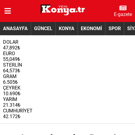
E-gazete
ANASAYFA
GÜNCEL
KONYA
EKONOMİ
SPOR
Sİ
DOLAR
47,892₺
EURO
55,049₺
STERLİN
64,573₺
GRAM
6.505₺
ÇEYREK
10.690₺
YARIM
21.314₺
CUMHURİYET
42.172₺