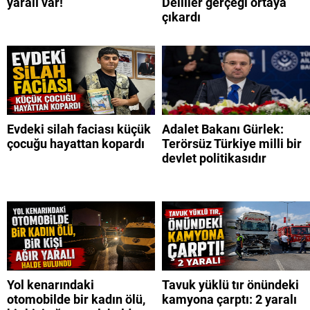
yaralı var!
Deliller gerçeği ortaya
çıkardı
Evdeki silah faciası küçük
Adalet Bakanı Gürlek:
çocuğu hayattan kopardı
Terörsüz Türkiye milli bir
devlet politikasıdır
Yol kenarındaki
Tavuk yüklü tır önündeki
otomobilde bir kadın ölü,
kamyona çarptı: 2 yaralı