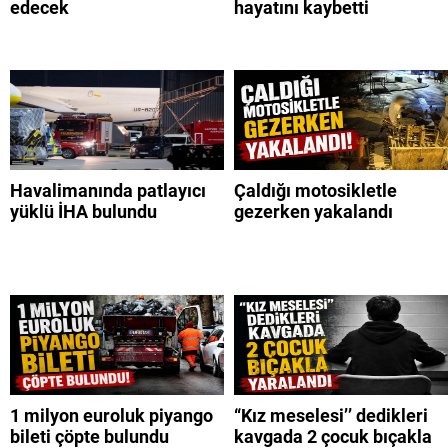
edecek
hayatını kaybetti
Havalimanında patlayıcı
Çaldığı motosikletle
yüklü İHA bulundu
gezerken yakalandı
1 milyon euroluk piyango
“Kız meselesi’’ dedikleri
bileti çöpte bulundu
kavgada 2 çocuk bıçakla