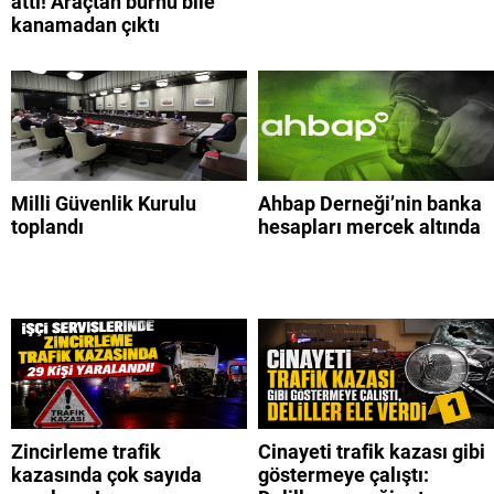
attı! Araçtan burnu bile
kanamadan çıktı
Milli Güvenlik Kurulu
Ahbap Derneği’nin banka
toplandı
hesapları mercek altında
Zincirleme trafik
Cinayeti trafik kazası gibi
kazasında çok sayıda
göstermeye çalıştı: