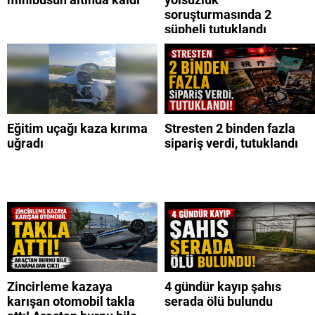
soruşturmasında 2
şüpheli tutuklandı
Eğitim uçağı kaza kırıma
Stresten 2 binden fazla
uğradı
sipariş verdi, tutuklandı
Zincirleme kazaya
4 gündür kayıp şahıs
karışan otomobil takla
serada ölü bulundu