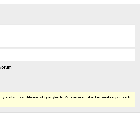
yorum.
uyucuların kendilerine ait görüşlerdir. Yazılan yorumlardan yenikonya.com.tr