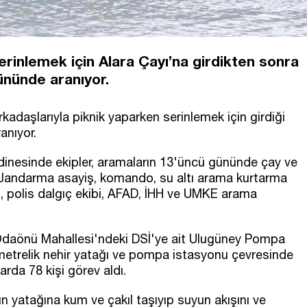
erinlemek için Alara Çayı’na girdikten sonra
nünde aranıyor.
adaşlarıyla piknik yaparken serinlemek için girdiği
anıyor.
inesinde ekipler, aramaların 13'üncü gününde çay ve
 Jandarma asayiş, komando, su altı arama kurtarma
ı, polis dalgıç ekibi, AFAD, İHH ve UMKE arama
 Odaönü Mahallesi'ndeki DSİ'ye ait Ulugüney Pompa
ometrelik nehir yatağı ve pompa istasyonu çevresinde
rda 78 kişi görev aldı.
nın yatağına kum ve çakıl taşıyıp suyun akışını ve