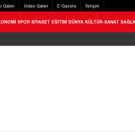
o Galeri
Video Galeri
E-Gazete
İletişim
KONOMİ
SPOR
SİYASET
EĞİTİM
DÜNYA
KÜLTÜR-SANAT
SAĞLI
 geçirmek için gelmişti! Konyalı gurbetçi hayatını