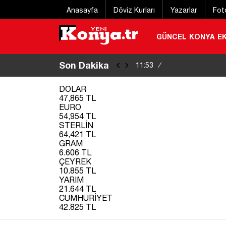
Anasayfa
Döviz Kurları
Yazarlar
Fot
GÜNCEL
KONYA
E
Son Dakika
Norveç’ten iznini
11:53
/
kaybetti
|
DOLAR
47,865 TL
EURO
54,954 TL
STERLİN
64,421 TL
GRAM
6.606 TL
ÇEYREK
10.855 TL
YARIM
21.644 TL
CUMHURİYET
42.825 TL