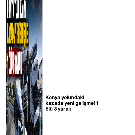
Konya yolundaki
kazada yeni gelişme! 1
ölü 8 yaralı