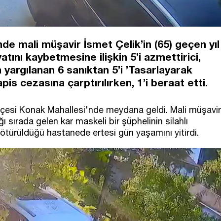
nde mali müşavir İsmet Çelik’in (65) geçen yıl
yatını kaybetmesine ilişkin 5’i azmettirici,
a yargılanan 6 sanıktan 5’i ’Tasarlayarak
 cezasına çarptırılırken, 1’i beraat etti.
ilçesi Konak Mahallesi'nde meydana geldi. Mali müşavir
ğı sırada gelen kar maskeli bir şüphelinin silahlı
 götürüldüğü hastanede ertesi gün yaşamını yitirdi.