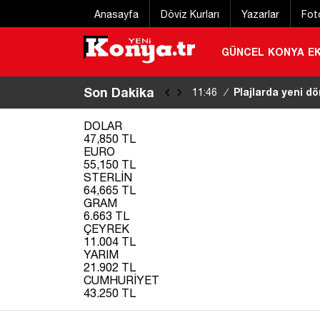
Anasayfa
Döviz Kurları
Yazarlar
Fot
GÜNCEL
KONYA
E
Son Dakika
YKS tercihlerind
11:13
/
DOLAR
47,850 TL
EURO
55,150 TL
STERLİN
64,665 TL
GRAM
6.663 TL
ÇEYREK
11.004 TL
YARIM
21.902 TL
CUMHURİYET
43.250 TL