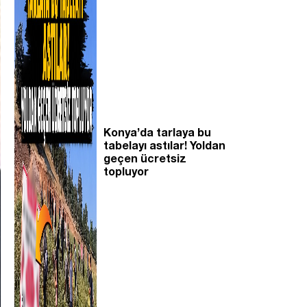
Konya’da tarlaya bu
tabelayı astılar! Yoldan
geçen ücretsiz
topluyor