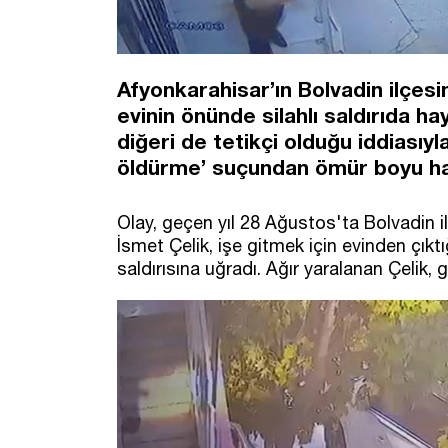
Afyonkarahisar’ın Bolvadin ilçesi
evinin önünde silahlı saldırıda ha
diğeri de tetikçi olduğu iddiasıyl
öldürme’ suçundan ömür boyu hapis
Olay, geçen yıl 28 Ağustos'ta Bolvadin 
İsmet Çelik, işe gitmek için evinden çıktı
saldırısına uğradı. Ağır yaralanan Çelik,