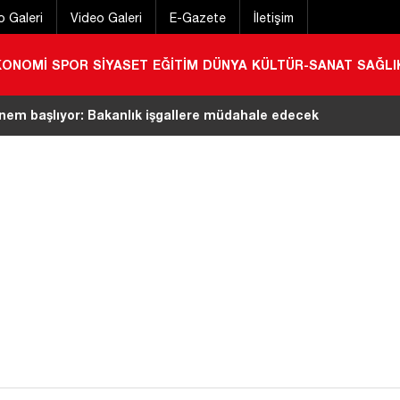
o Galeri
Video Galeri
E-Gazete
İletişim
KONOMİ
SPOR
SİYASET
EĞİTİM
DÜNYA
KÜLTÜR-SANAT
SAĞLI
e son gün yarın
|