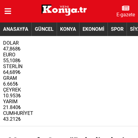
E-gazete
ANASAYFA
GÜNCEL
KONYA
EKONOMİ
SPOR
Sİ
DOLAR
47,868₺
EURO
55,108₺
STERLİN
64,689₺
GRAM
6.665₺
ÇEYREK
10.953₺
YARIM
21.840₺
CUMHURİYET
43.212₺