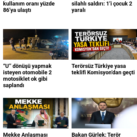
kullanım oranı yüzde
silahlı saldırı: 1’i çocuk 2
86’ya ulaştı
yaralı
“U’’ dönüşü yapmak
Terörsüz Türkiye yasa
isteyen otomobile 2
teklifi Komisyon’dan geçti
motosiklet ok gibi
saplandı
Mekke Anlaşması
Bakan Gürlek: Terör