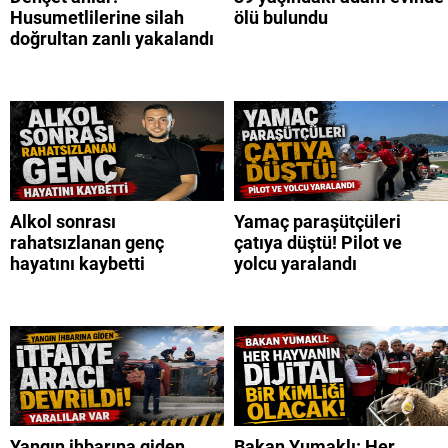
Husumetlilerine silah
ölü bulundu
doğrultan zanlı yakalandı
Alkol sonrası
Yamaç paraşütçüleri
rahatsızlanan genç
çatıya düştü! Pilot ve
hayatını kaybetti
yolcu yaralandı
Yangın ihbarına giden
Bakan Yumaklı: Her