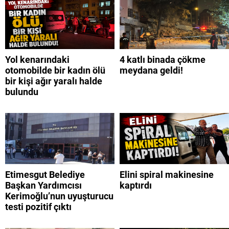
Yol kenarındaki
4 katlı binada çökme
otomobilde bir kadın ölü
meydana geldi!
bir kişi ağır yaralı halde
bulundu
Etimesgut Belediye
Elini spiral makinesine
Başkan Yardımcısı
kaptırdı
Kerimoğlu’nun uyuşturucu
testi pozitif çıktı