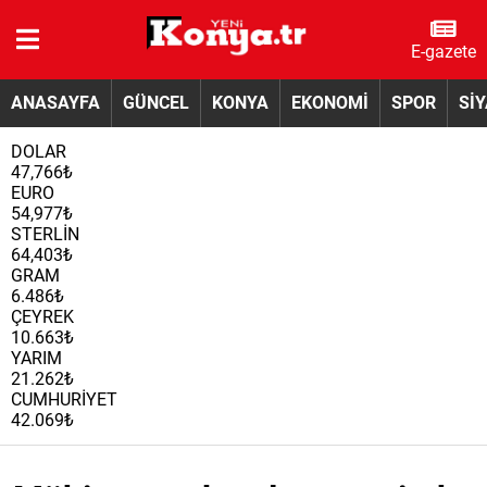
E-gazete
ANASAYFA
GÜNCEL
KONYA
EKONOMİ
SPOR
Sİ
DOLAR
47,766₺
EURO
54,977₺
STERLİN
64,403₺
GRAM
6.486₺
ÇEYREK
10.663₺
YARIM
21.262₺
CUMHURİYET
42.069₺