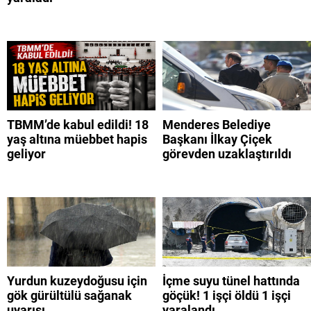
TBMM’de kabul edildi! 18
Menderes Belediye
yaş altına müebbet hapis
Başkanı İlkay Çiçek
geliyor
görevden uzaklaştırıldı
Yurdun kuzeydoğusu için
İçme suyu tünel hattında
gök gürültülü sağanak
göçük! 1 işçi öldü 1 işçi
uyarısı
yaralandı