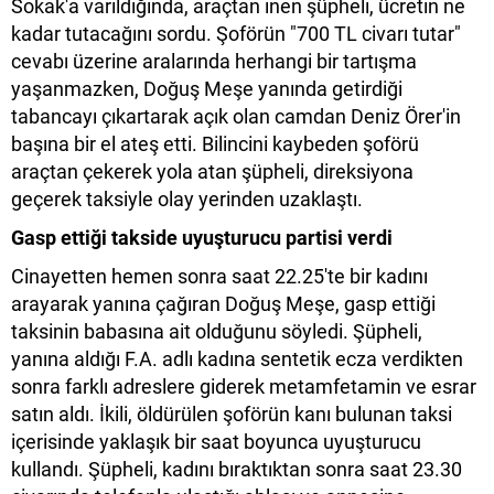
Sokak'a varıldığında, araçtan inen şüpheli, ücretin ne
kadar tutacağını sordu. Şoförün "700 TL civarı tutar"
cevabı üzerine aralarında herhangi bir tartışma
yaşanmazken, Doğuş Meşe yanında getirdiği
tabancayı çıkartarak açık olan camdan Deniz Örer'in
başına bir el ateş etti. Bilincini kaybeden şoförü
araçtan çekerek yola atan şüpheli, direksiyona
geçerek taksiyle olay yerinden uzaklaştı.
Gasp ettiği takside uyuşturucu partisi verdi
Cinayetten hemen sonra saat 22.25'te bir kadını
arayarak yanına çağıran Doğuş Meşe, gasp ettiği
taksinin babasına ait olduğunu söyledi. Şüpheli,
yanına aldığı F.A. adlı kadına sentetik ecza verdikten
sonra farklı adreslere giderek metamfetamin ve esrar
satın aldı. İkili, öldürülen şoförün kanı bulunan taksi
içerisinde yaklaşık bir saat boyunca uyuşturucu
kullandı. Şüpheli, kadını bıraktıktan sonra saat 23.30