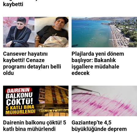
kaybetti
Cansever hayatını
Plajlarda yeni dönem
kaybetti! Cenaze
başlıyor: Bakanlık
programı detayları belli
işgallere müdahale
oldu
edecek
Dairenin balkonu çöktü! 5
Gaziantep’te 4,5
katlı bina mühürlendi
büyüklüğünde deprem