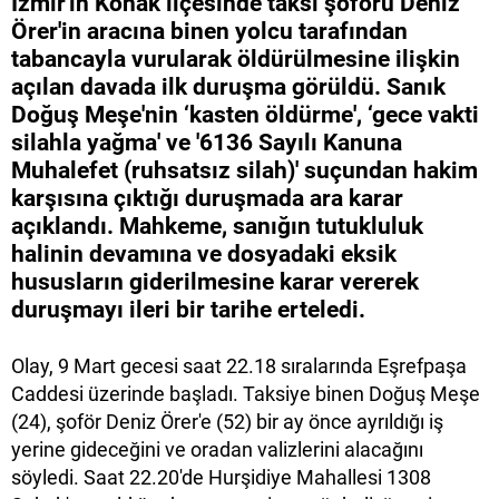
İzmir'in Konak ilçesinde taksi şoförü Deniz
Örer'in aracına binen yolcu tarafından
tabancayla vurularak öldürülmesine ilişkin
açılan davada ilk duruşma görüldü. Sanık
Doğuş Meşe'nin ‘kasten öldürme', ‘gece vakti
silahla yağma' ve '6136 Sayılı Kanuna
Muhalefet (ruhsatsız silah)' suçundan hakim
karşısına çıktığı duruşmada ara karar
açıklandı. Mahkeme, sanığın tutukluluk
halinin devamına ve dosyadaki eksik
hususların giderilmesine karar vererek
duruşmayı ileri bir tarihe erteledi.
Olay, 9 Mart gecesi saat 22.18 sıralarında Eşrefpaşa
Caddesi üzerinde başladı. Taksiye binen Doğuş Meşe
(24), şoför Deniz Örer'e (52) bir ay önce ayrıldığı iş
yerine gideceğini ve oradan valizlerini alacağını
söyledi. Saat 22.20'de Hurşidiye Mahallesi 1308