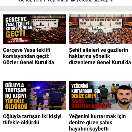
Çerçeve Yasa teklifi
Şehit aileleri ve gazilerin
komisyondan geçti:
haklarına yönelik
Gözler Genel Kurul’da
düzenleme Genel Kurul’da
Oğluyla tartışan iki kişiyi
Yeğenini kurtarmak için
tüfekle öldürdü
denize giren şahıs
hayatını kaybetti