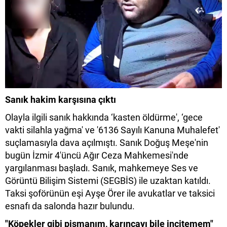
Sanık hakim karşısına çıktı
Olayla ilgili sanık hakkında ‘kasten öldürme', ‘gece
vakti silahla yağma' ve '6136 Sayılı Kanuna Muhalefet'
suçlamasıyla dava açılmıştı. Sanık Doğuş Meşe'nin
bugün İzmir 4'üncü Ağır Ceza Mahkemesi'nde
yargılanması başladı. Sanık, mahkemeye Ses ve
Görüntü Bilişim Sistemi (SEGBİS) ile uzaktan katıldı.
Taksi şoförünün eşi Ayşe Örer ile avukatlar ve taksici
esnafı da salonda hazır bulundu.
"Köpekler gibi pişmanım, karıncayı bile incitemem"