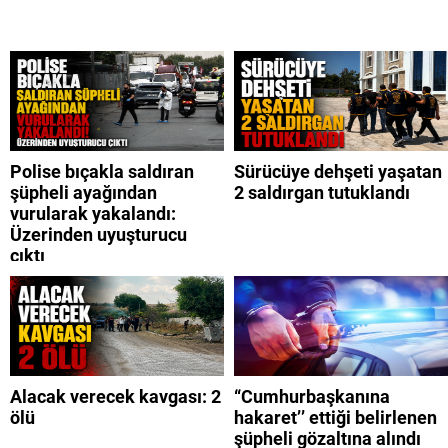
Polise bıçakla saldıran
Sürücüye dehşeti yaşatan
şüpheli ayağından
2 saldırgan tutuklandı
vurularak yakalandı:
Üzerinden uyuşturucu
çıktı
Alacak verecek kavgası: 2
“Cumhurbaşkanına
ölü
hakaret’’ ettiği belirlenen
şüpheli gözaltına alındı