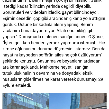
cezalandırılsın. Benim eşim çok iyi bir insandı. Sanık
istediği kadar 'bilincim yerinde değildi' diyebilir.
Görüntüleri ve videoları izledik, gayet bilincindeydi.
Eşimin cesedini çöp gibi aracından çıkarıp yola attığını
gördük. Üstüne bir kadınla alem yapmış. Benim
vicdanım buna dayanmıyor. Allah onu bildiği gibi
yapsın." Duruşmada dinlenen sanığın annesi O.Ş. ise,
"İşten gelirken benden yemek yapmamı istemişti. Hiç
kimse oğlunun bu duruma düşmesini istemez. Ben de
hayatını kaybeden şoförün ailesine çok üzülüyorum"
şeklinde konuştu. Savunma ve beyanların ardından
ara karar açıklandı. Mahkeme heyeti, sanığın
tutukluluk halinin devamına ve dosyadaki eksik
hususların giderilmesine karar vererek duruşmayı 29
Eylül'e erteledi.