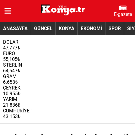
E-gazete
ANASAYFA
GÜNCEL
KONYA
EKONOMİ
SPOR
Sİ
DOLAR
47,777₺
EURO
55,105₺
STERLİN
64,547₺
GRAM
6.658₺
ÇEYREK
10.955₺
YARIM
21.836₺
CUMHURİYET
43.153₺