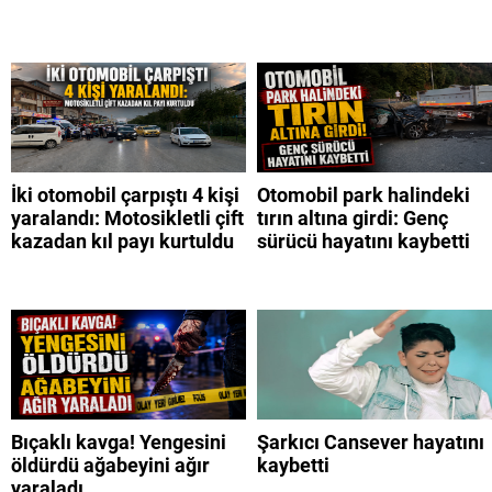
İki otomobil çarpıştı 4 kişi
Otomobil park halindeki
yaralandı: Motosikletli çift
tırın altına girdi: Genç
kazadan kıl payı kurtuldu
sürücü hayatını kaybetti
Bıçaklı kavga! Yengesini
Şarkıcı Cansever hayatını
öldürdü ağabeyini ağır
kaybetti
yaraladı