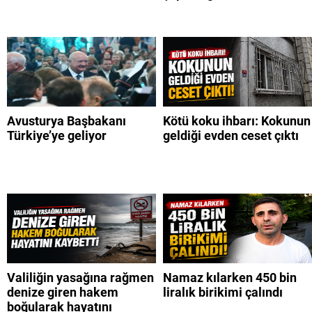
Avusturya Başbakanı
Kötü koku ihbarı: Kokunun
Türkiye’ye geliyor
geldiği evden ceset çıktı
Valiliğin yasağına rağmen
Namaz kılarken 450 bin
denize giren hakem
liralık birikimi çalındı
boğularak hayatını