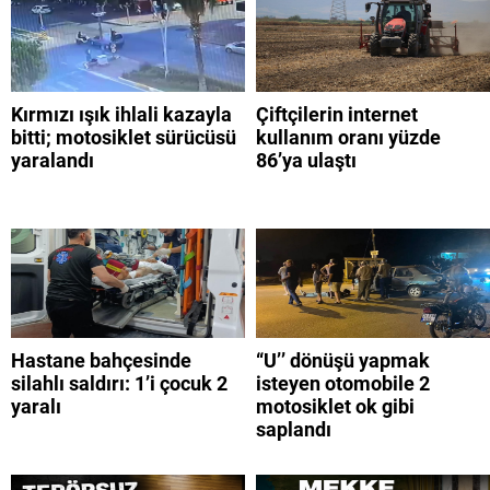
Kırmızı ışık ihlali kazayla
Çiftçilerin internet
bitti; motosiklet sürücüsü
kullanım oranı yüzde
yaralandı
86’ya ulaştı
Hastane bahçesinde
“U’’ dönüşü yapmak
silahlı saldırı: 1’i çocuk 2
isteyen otomobile 2
yaralı
motosiklet ok gibi
saplandı