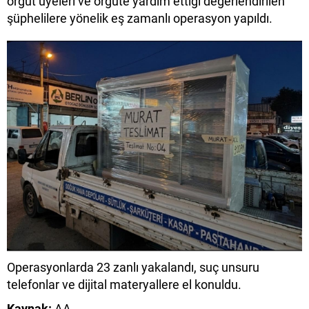
örgüt üyeleri ve örgüte yardım ettiği değerlendirilen
şüphelilere yönelik eş zamanlı operasyon yapıldı.
Operasyonlarda 23 zanlı yakalandı, suç unsuru
telefonlar ve dijital materyallere el konuldu.
Kaynak:
AA