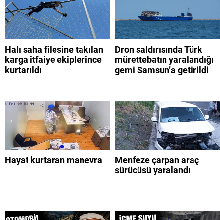
Halı saha filesine takılan
Dron saldırısında Türk
karga itfaiye ekiplerince
mürettebatın yaralandığı
kurtarıldı
gemi Samsun’a getirildi
Hayat kurtaran manevra
Menfeze çarpan araç
sürücüsü yaralandı