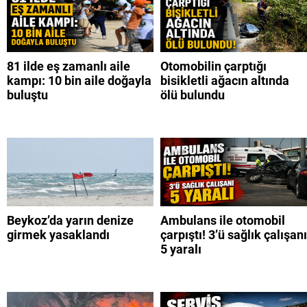
81 ilde eş zamanlı aile
Otomobilin çarptığı
kampı: 10 bin aile doğayla
bisikletli ağacın altında
buluştu
ölü bulundu
Beykoz’da yarın denize
Ambulans ile otomobil
girmek yasaklandı
çarpıştı! 3’ü sağlık çalışanı
5 yaralı