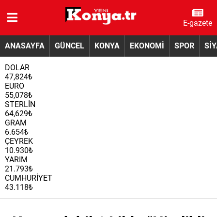
E-gazete
ANASAYFA
GÜNCEL
KONYA
EKONOMİ
SPOR
Sİ
DOLAR
47,824₺
EURO
55,078₺
STERLİN
64,629₺
GRAM
6.654₺
ÇEYREK
10.930₺
YARIM
21.793₺
CUMHURİYET
43.118₺