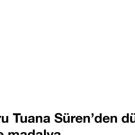
ru Tuana Süren’den d
te madalya