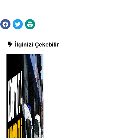
İlginizi Çekebilir