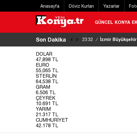
Anasayfa
Döviz Kurları
Yazarlar
Fot
GÜNCEL
KONYA
E
Son Dakika
Eğitim uçağı kaz
22:20
/
DOLAR
47,898 TL
EURO
55,065 TL
STERLİN
64,538 TL
GRAM
6.506 TL
ÇEYREK
10.691 TL
YARIM
21.317 TL
CUMHURİYET
42.178 TL