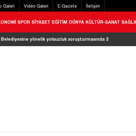
o Galeri
Video Galeri
E-Gazete
İletişim
KONOMİ
SPOR
SİYASET
EĞİTİM
DÜNYA
KÜLTÜR-SANAT
SAĞLI
a kırıma uğradı
|