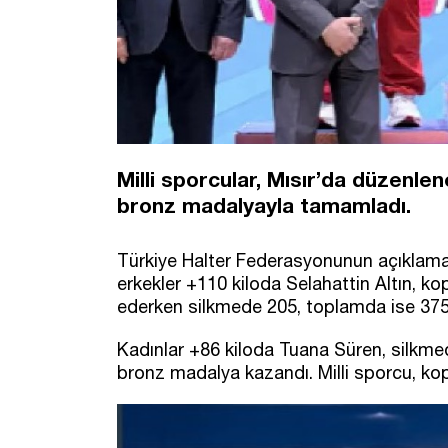
Milli sporcular, Mısır’da düzenl
bronz madalyayla tamamladı.
Türkiye Halter Federasyonunun açıklama
erkekler +110 kiloda Selahattin Altın, k
ederken silkmede 205, toplamda ise 375 ki
Kadınlar +86 kiloda Tuana Süren, silkmed
bronz madalya kazandı. Milli sporcu, kop