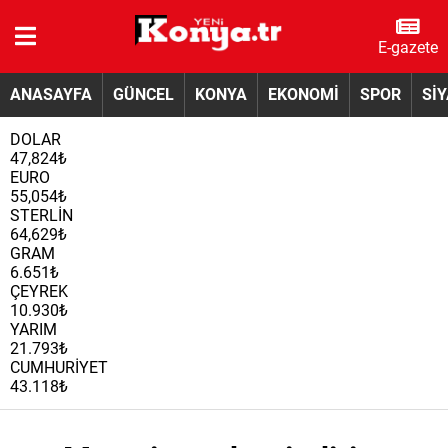
E-gazete
ANASAYFA
GÜNCEL
KONYA
EKONOMİ
SPOR
Sİ
DOLAR
47,824₺
EURO
55,054₺
STERLİN
64,629₺
GRAM
6.651₺
ÇEYREK
10.930₺
YARIM
21.793₺
CUMHURİYET
43.118₺