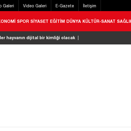
o Galeri
Video Galeri
E-Gazete
İletişim
KONOMİ
SPOR
SİYASET
EĞİTİM
DÜNYA
KÜLTÜR-SANAT
SAĞLI
ürk’ten Mekpan Panel’e ziyaret
|