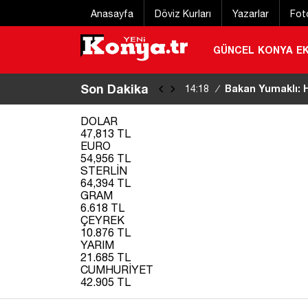
Anasayfa
Döviz Kurları
Yazarlar
Fot
GÜNCEL
KONYA
E
Son Dakika
KTO Başkanı Özt
14:11
/
DOLAR
47,813 TL
EURO
54,956 TL
STERLİN
64,394 TL
GRAM
6.618 TL
ÇEYREK
10.876 TL
YARIM
21.685 TL
CUMHURİYET
42.905 TL