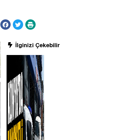
İlginizi Çekebilir