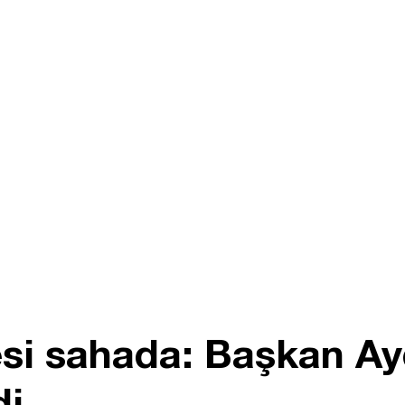
si sahada: Başkan Ayd
di