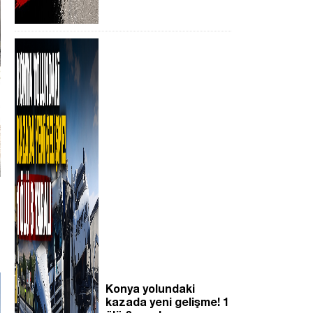
Konya yolundaki
kazada yeni gelişme! 1