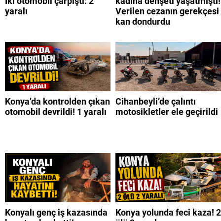
İki otomobil çarpıştı: 2
kadına dehşeti yaşatmıştı!
yaralı
Verilen cezanın gerekçesi
kan dondurdu
Konya’da kontrolden çıkan
Cihanbeyli’de çalıntı
otomobil devrildi! 1 yaralı
motosikletler ele geçirildi
Konyalı genç iş kazasında
Konya yolunda feci kaza! 2