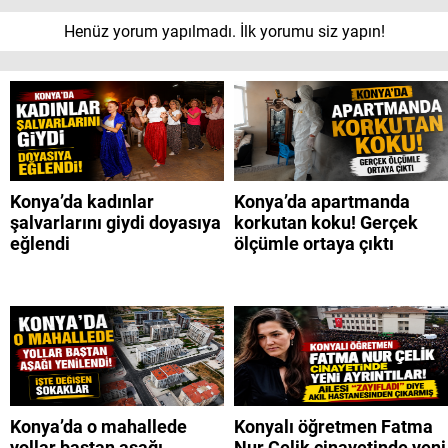
Henüz yorum yapılmadı. İlk yorumu siz yapın!
Konya’da kadınlar
Konya’da apartmanda
şalvarlarını giydi doyasıya
korkutan koku! Gerçek
eğlendi
ölçümle ortaya çıktı
Konya’da o mahallede
Konyalı öğretmen Fatma
yollar baştan aşağı
Nur Çelik cinayetinde yeni