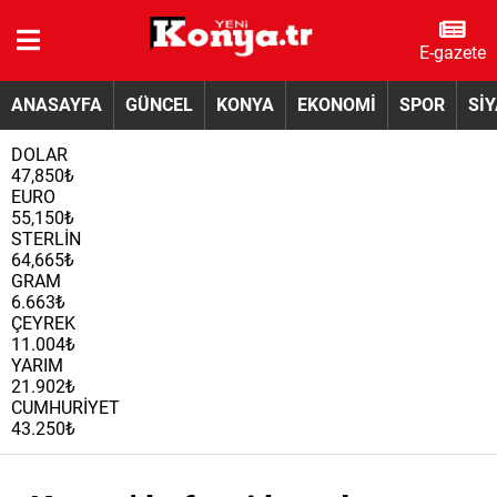
E-gazete
ANASAYFA
GÜNCEL
KONYA
EKONOMİ
SPOR
Sİ
DOLAR
47,850₺
EURO
55,150₺
STERLİN
64,665₺
GRAM
6.663₺
ÇEYREK
11.004₺
YARIM
21.902₺
CUMHURİYET
43.250₺