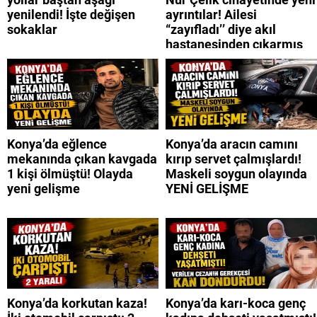
yenilendi! İşte değişen
ayrıntılar! Ailesi
sokaklar
“zayıfladı’’ diye akıl
hastanesinden çıkarmış
Konya’da eğlence
Konya’da aracın camını
mekanında çıkan kavgada
kırıp servet çalmışlardı!
1 kişi ölmüştü! Olayda
Maskeli soygun olayında
yeni gelişme
YENİ GELİŞME
Konya’da korkutan kaza!
Konya’da karı-koca genç