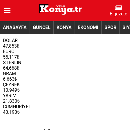
E-gazete
ANASAYFA
GÜNCEL
KONYA
EKONOMİ
SPOR
Sİ
DOLAR
47,853₺
EURO
55,117₺
STERLİN
64,668₺
GRAM
6.663₺
ÇEYREK
10.949₺
YARIM
21.830₺
CUMHURİYET
43.193₺