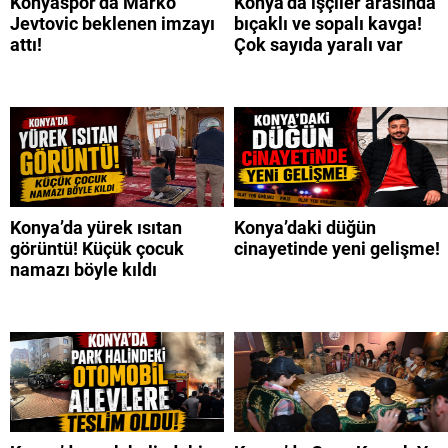
Konyaspor’da Marko
Konya’da işçiler arasında
Jevtovic beklenen imzayı
bıçaklı ve sopalı kavga!
attı!
Çok sayıda yaralı var
Konya’da yürek ısıtan
Konya’daki düğün
görüntü! Küçük çocuk
cinayetinde yeni gelişme!
namazı böyle kıldı