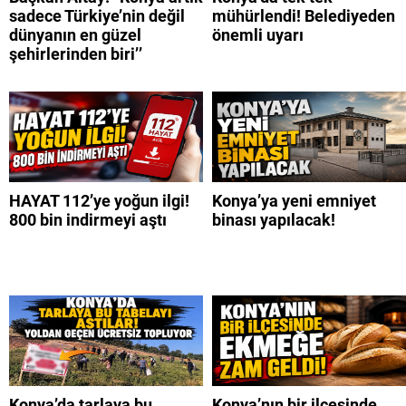
sadece Türkiye’nin değil
mühürlendi! Belediyeden
dünyanın en güzel
önemli uyarı
şehirlerinden biri’’
HAYAT 112’ye yoğun ilgi!
Konya’ya yeni emniyet
800 bin indirmeyi aştı
binası yapılacak!
Konya’da tarlaya bu
Konya’nın bir ilçesinde