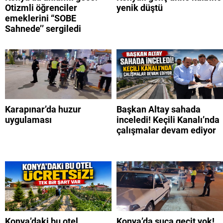
Otizmli öğrenciler
yenik düştü
emeklerini “SOBE
Sahnede’’ sergiledi
Karapınar’da huzur
Başkan Altay sahada
uygulaması
inceledi! Keçili Kanalı’nda
çalışmalar devam ediyor
Konya’daki bu otel
Konya’da suça geçit yok!