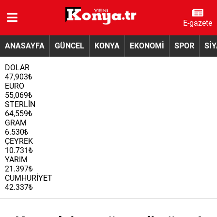
E-gazete
ANASAYFA
GÜNCEL
KONYA
EKONOMİ
SPOR
Sİ
DOLAR
47,903₺
EURO
55,069₺
STERLİN
64,559₺
GRAM
6.530₺
ÇEYREK
10.731₺
YARIM
21.397₺
CUMHURİYET
42.337₺