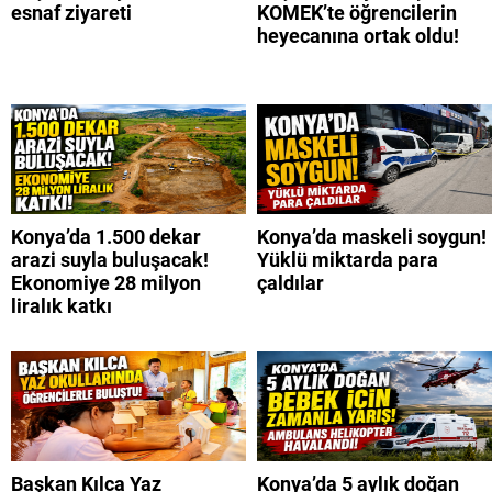
esnaf ziyareti
KOMEK’te öğrencilerin
heyecanına ortak oldu!
Konya’da 1.500 dekar
Konya’da maskeli soygun!
arazi suyla buluşacak!
Yüklü miktarda para
Ekonomiye 28 milyon
çaldılar
liralık katkı
Başkan Kılca Yaz
Konya’da 5 aylık doğan