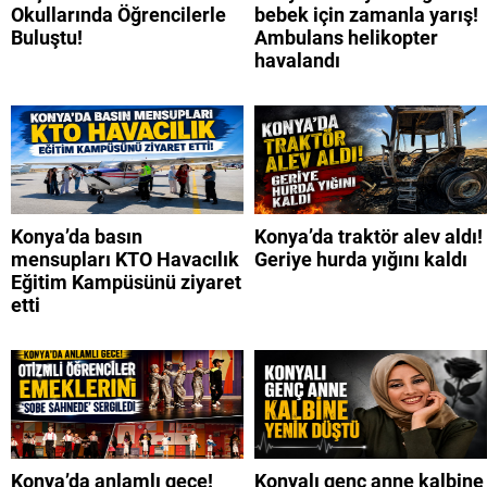
Okullarında Öğrencilerle
bebek için zamanla yarış!
Buluştu!
Ambulans helikopter
havalandı
Konya’da basın
Konya’da traktör alev aldı!
mensupları KTO Havacılık
Geriye hurda yığını kaldı
Eğitim Kampüsünü ziyaret
etti
Konya’da anlamlı gece!
Konyalı genç anne kalbine