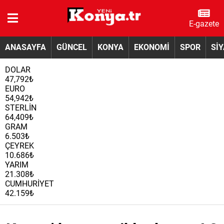
E-gazete
ANASAYFA
GÜNCEL
KONYA
EKONOMİ
SPOR
Sİ
DOLAR
47,792₺
EURO
54,942₺
STERLİN
64,409₺
GRAM
6.503₺
ÇEYREK
10.686₺
YARIM
21.308₺
CUMHURİYET
42.159₺