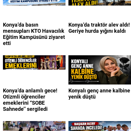
Konya’da basın
Konya’da traktör alev aldı!
mensupları KTO Havacılık
Geriye hurda yığını kaldı
Eğitim Kampüsünü ziyaret
etti
Konya’da anlamlı gece!
Konyalı genç anne kalbine
Otizmli öğrenciler
yenik düştü
emeklerini “SOBE
Sahnede’’ sergiledi